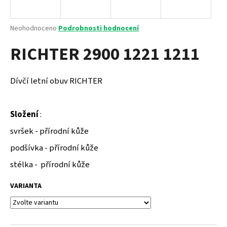
a
j
Průměrné
Neohodnoceno
Podrobnosti hodnocení
í
hodnocení
RICHTER 2900 1221 1211
produktu
t
je
?
0,0
z
Dívčí letní obuv RICHTER
5
hvězdiček.
Složení
:
HLEDAT
svršek - přírodní kůže
podšívka - přírodní kůže
D
stélka - přírodní kůže
o
p
VARIANTA
o
r
u