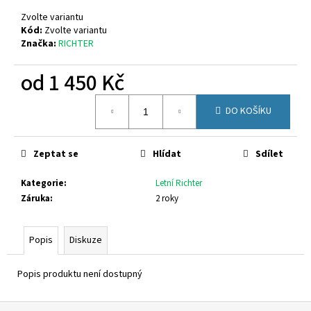
č
u
Zvolte variantu
j
Kód:
Zvolte variantu
Značka:
RICHTER
e
m
od
1 450 Kč
e
Měrná
DO KOŠÍKU
cena:
GEOX
B454TD
01454
C3BE8
Zeptat se
Hlídat
Sdílet
1
Kategorie
:
Letní Richter
050
Kč
Záruka
:
2 roky
Popis
Diskuze
Popis produktu není dostupný
Z