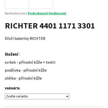
a
j
Průměrné
Neohodnoceno
Podrobnosti hodnocení
í
hodnocení
RICHTER 4401 1171 3301
produktu
t
je
?
0,0
z
Dívčí baleríny RICHTER
5
hvězdiček.
Složení
:
HLEDAT
svršek - přírodní kůže + textil
podšívka - přírodní kůže
D
stélka - přírodní kůže
o
p
VARIANTA
o
r
u