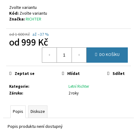
č
u
Zvolte variantu
j
Kód:
Zvolte variantu
Značka:
RICHTER
e
m
e
od 1 600 Kč
až –37 %
od
999 Kč
Měrná
FUSKI
DO KOŠÍKU
cena:
BOMA
AVENAR
ČERNÁ
Zeptat se
Hlídat
Sdílet
75
Kč
Kategorie
:
Letní Richter
Záruka
:
2 roky
Popis
Diskuze
Popis produktu není dostupný