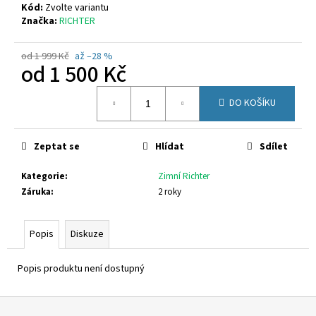
č
Kód:
Zvolte variantu
u
Značka:
RICHTER
j
e
od 1 999 Kč
až –28 %
m
od
1 500 Kč
e
Měrná
DO KOŠÍKU
cena:
GEOX
B453ZA
02214
Zeptat se
Hlídat
Sdílet
C8W1Z
1
Kategorie
:
Zimní Richter
480
Záruka
:
2 roky
Kč
Popis
Diskuze
Popis produktu není dostupný
Z