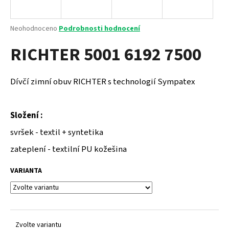
a
j
Průměrné
Neohodnoceno
Podrobnosti hodnocení
í
hodnocení
RICHTER 5001 6192 7500
produktu
t
je
?
0,0
z
Dívčí zimní obuv RICHTER s technologií Sympatex
5
hvězdiček.
Složení :
HLEDAT
svršek - textil + syntetika
zateplení - textilní PU kožešina
D
VARIANTA
o
p
o
r
u
Zvolte variantu