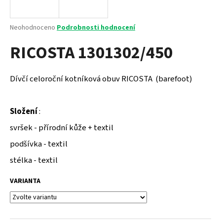
a
j
Průměrné
Neohodnoceno
Podrobnosti hodnocení
í
hodnocení
RICOSTA 1301302/450
produktu
t
je
?
0,0
z
Dívčí celoroční kotníková obuv RICOSTA (barefoot)
5
hvězdiček.
Složení
:
HLEDAT
svršek - přírodní kůže + textil
podšívka - textil
D
stélka - textil
o
p
VARIANTA
o
r
u