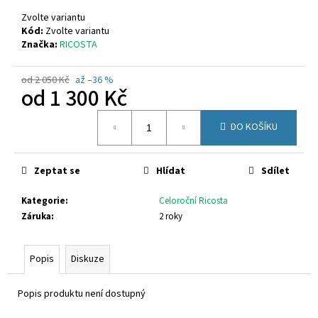
č
u
Zvolte variantu
j
Kód:
Zvolte variantu
Značka:
RICOSTA
e
m
e
od 2 050 Kč
až –36 %
od
1 300 Kč
Měrná
GEOX
DO KOŠÍKU
cena:
J55LQD
05422
C0899
Zeptat se
Hlídat
Sdílet
1
650
Kč
Kategorie
:
Celoroční Ricosta
Záruka
:
2 roky
Popis
Diskuze
Popis produktu není dostupný