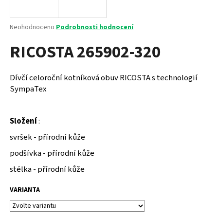
a
j
Průměrné
Neohodnoceno
Podrobnosti hodnocení
í
hodnocení
RICOSTA 265902-320
produktu
t
je
?
0,0
z
Dívčí celoroční kotníková obuv RICOSTA s technologií
5
SympaTex
hvězdiček.
HLEDAT
Složení
:
svršek - přírodní kůže
podšívka - přírodní kůže
D
o
stélka - přírodní kůže
p
o
VARIANTA
r
u