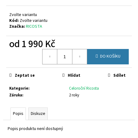
č
u
j
Zvolte variantu
e
Kód:
Zvolte variantu
Značka:
RICOSTA
m
e
od
1 990 Kč
Měrná
FISCHER
DO KOŠÍKU
cena:
201631
720
Kč
Zeptat se
Hlídat
Sdílet
Kategorie
:
Celoroční Ricosta
Záruka
:
2 roky
Popis
Diskuze
Popis produktu není dostupný