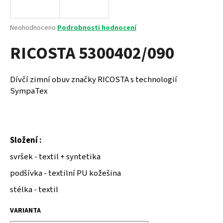
a
j
Průměrné
Neohodnoceno
Podrobnosti hodnocení
í
hodnocení
RICOSTA 5300402/090
produktu
t
je
?
0,0
z
Dívčí zimní obuv značky RICOSTA s technologií
5
SympaTex
hvězdiček.
HLEDAT
Složení :
svršek - textil + syntetika
D
o
podšívka - textilní PU kožešina
p
stélka - textil
o
r
VARIANTA
u