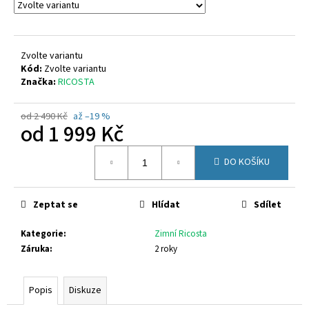
č
u
j
e
Zvolte variantu
m
Kód:
Zvolte variantu
e
Značka:
RICOSTA
od 2 490 Kč
až –19 %
CICIBAN
od
1 999 Kč
RAPTOR
440
Měrná
830
DO KOŠÍKU
cena:
Kč
Zeptat se
Hlídat
Sdílet
Kategorie
:
Zimní Ricosta
Záruka
:
2 roky
Popis
Diskuze