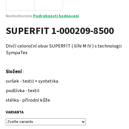
a
j
Průměrné
Neohodnoceno
Podrobnosti hodnocení
í
hodnocení
SUPERFIT 1-000209-8500
produktu
t
je
?
0,0
z
Dívčí celoroční obuv SUPERFIT ( šíře M IV ) s technologii
5
SympaTex
hvězdiček.
HLEDAT
Složení
:
svršek - textil + syntetika
podšívka - textil
D
o
stélka - přírodní kůže
p
o
VARIANTA
r
u