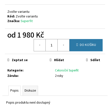
č
u
j
Zvolte variantu
e
Kód:
Zvolte variantu
Značka:
Superfit
m
e
od
1 980 Kč
Měrná
KEEN
DO KOŠÍKU
cena:
SEACAMP
1028851
1
Zeptat se
Hlídat
Sdílet
350
Kč
Původně:
Kategorie
:
Celoroční Superfit
1
Záruka
:
2 roky
699
Kč
Popis
Diskuze
Popis produktu není dostupný