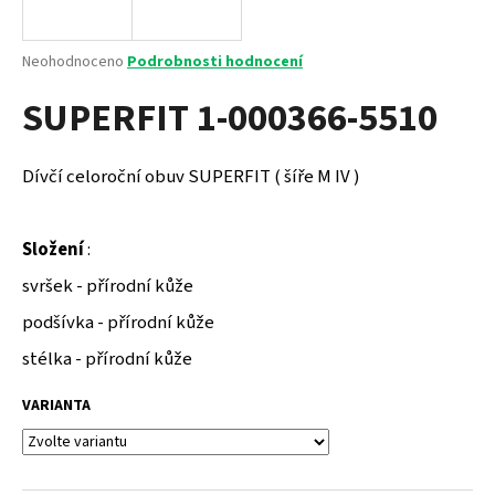
a
j
Průměrné
Neohodnoceno
Podrobnosti hodnocení
í
hodnocení
SUPERFIT 1-000366-5510
produktu
t
je
?
0,0
z
Dívčí celoroční obuv SUPERFIT ( šíře M IV )
5
hvězdiček.
Složení
:
HLEDAT
svršek - přírodní kůže
podšívka - přírodní kůže
D
stélka - přírodní kůže
o
p
VARIANTA
o
r
u