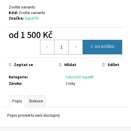
č
u
Zvolte variantu
j
Kód:
Zvolte variantu
Značka:
Superfit
e
m
od
1 500 Kč
e
Měrná
DO KOŠÍKU
cena:
CICIBAN
CROSS
433
Zeptat se
Hlídat
Sdílet
800
Kč
Kategorie
:
Celoroční Superfit
Záruka
:
2 roky
Popis
Diskuze
Popis produktu není dostupný
Z