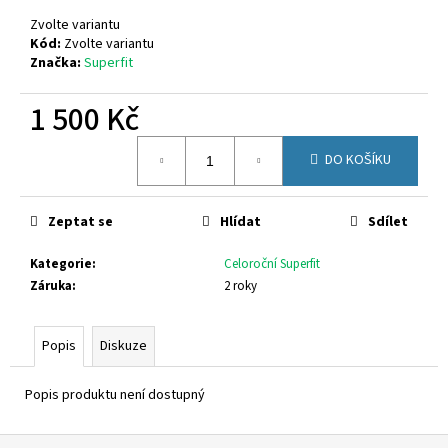
č
u
Zvolte variantu
j
Kód:
Zvolte variantu
Značka:
Superfit
e
m
1 500 Kč
e
Měrná
DO KOŠÍKU
cena:
VIKING
3-
55100-
277
Zeptat se
Hlídat
Sdílet
2
Kategorie
:
Celoroční Superfit
749
Kč
Záruka
:
2 roky
Popis
Diskuze
Popis produktu není dostupný
Z