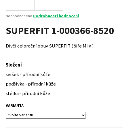
a
j
Průměrné
Neohodnoceno
Podrobnosti hodnocení
í
hodnocení
SUPERFIT 1-000366-8520
produktu
t
je
?
0,0
z
Dívčí celoroční obuv SUPERFIT ( šíře M IV )
5
hvězdiček.
Složení
:
HLEDAT
svršek - přírodní kůže
podšívka - přírodní kůže
D
stélka - přírodní kůže
o
p
VARIANTA
o
r
u