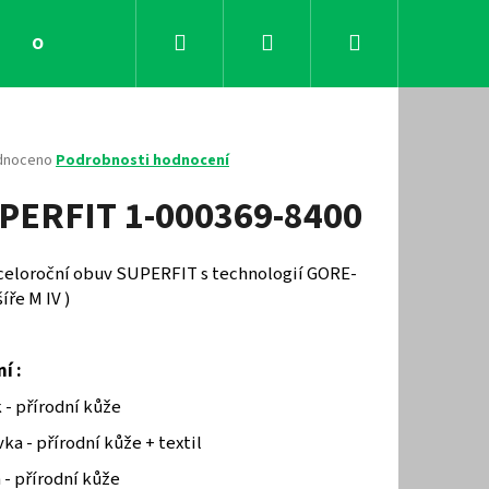
Hledat
Přihlášení
Nákupní
Obchodní podmínky
Kontakty
košík
né
dnoceno
Podrobnosti hodnocení
ení
PERFIT 1-000369-8400
tu
 celoroční obuv SUPERFIT s technologií GORE-
šíře M IV )
ček.
í :
 - přírodní kůže
Následující
ka - přírodní kůže + textil
 - přírodní kůže