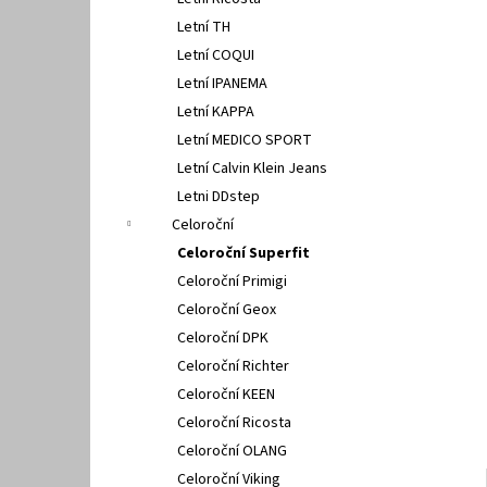
SUPERFIT 1-000279-7070
l
Letní TH
660 Kč
Letní COQUI
Letní IPANEMA
Letní KAPPA
Letní MEDICO SPORT
Letní Calvin Klein Jeans
Letni DDstep
Celoroční
Celoroční Superfit
Celoroční Primigi
Celoroční Geox
Celoroční DPK
Celoroční Richter
Celoroční KEEN
Celoroční Ricosta
Celoroční OLANG
Celoroční Viking