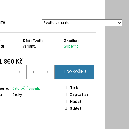
64
NTA
e
Kód:
Zvolte
Značka:
ntu
variantu
Superfit
1 860 Kč
á
DO KOŠÍKU
Tisk
gorie
:
Celoroční Superfit
Zeptat se
ka
:
2 roky
Hlídat
Sdílet