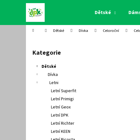
K
Přejít
na
o
Dětské
Dám
obsah
Zpět
Zpět
š
do
do
í
Domů
Dětské
Dívka
Celoroční
Cel
k
obchodu
obchodu
P
o
Kategorie
Přeskočit
s
kategorie
t
Dětské
r
Dívka
a
Letni
n
Letní Superfit
n
Letní Primigi
í
Letní Geox
p
Letní DPK
a
Letní Richter
n
Letní KEEN
e
Letní Ricosta