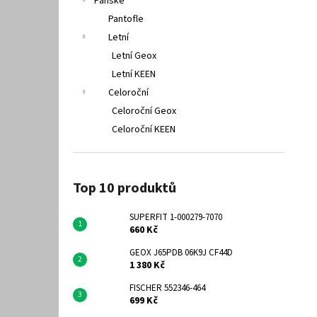
Pánské
Pantofle
Letní
Letní Geox
Letní KEEN
Celoroční
Celoroční Geox
Celoroční KEEN
Top 10 produktů
SUPERFIT 1-000279-7070
660 Kč
GEOX J65PDB 06K9J CF44D
1 380 Kč
FISCHER 552346-464
699 Kč