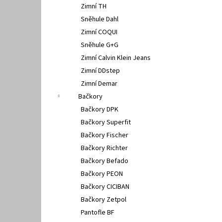
Zimní TH
Sněhule Dahl
Zimní COQUI
Sněhule G+G
Zimní Calvin Klein Jeans
Zimní DDstep
Zimní Demar
Bačkory
Bačkory DPK
Bačkory Superfit
Bačkory Fischer
Bačkory Richter
Bačkory Befado
Bačkory PEON
Bačkory CICIBAN
Bačkory Zetpol
Pantofle BF