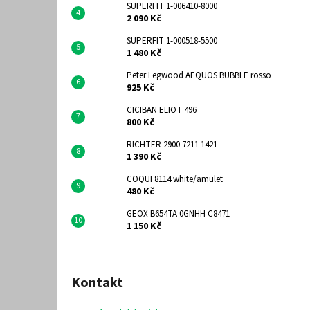
SUPERFIT 1-006410-8000
2 090 Kč
SUPERFIT 1-000518-5500
1 480 Kč
Peter Legwood AEQUOS BUBBLE rosso
925 Kč
CICIBAN ELIOT 496
800 Kč
RICHTER 2900 7211 1421
1 390 Kč
COQUI 8114 white/amulet
480 Kč
GEOX B654TA 0GNHH C8471
1 150 Kč
Kontakt