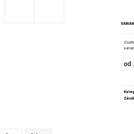
GEOX J65PDB 06K9J CF44D
FISCHER 552346-4
1 380 Kč
699 Kč
VARIA
Zvolt
varia
od
Měrn
cena:
Kate
Záru