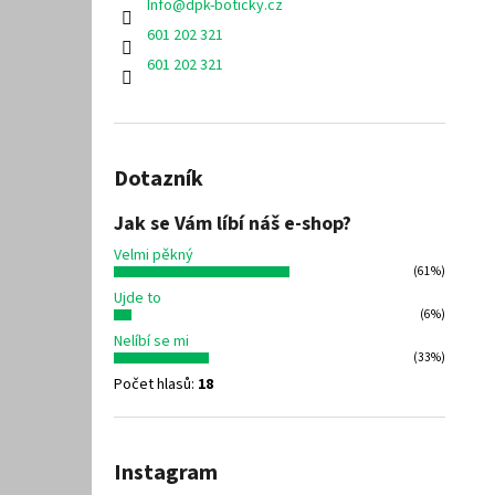
Info
@
dpk-boticky.cz
601 202 321
601 202 321
Dotazník
Jak se Vám líbí náš e-shop?
Velmi pěkný
(61%)
Ujde to
(6%)
Nelíbí se mi
(33%)
Počet hlasů:
18
Instagram