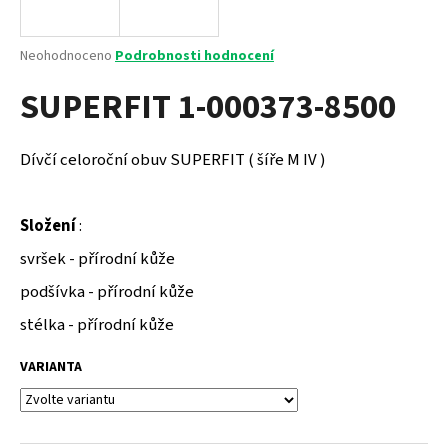
a
j
Průměrné
Neohodnoceno
Podrobnosti hodnocení
í
hodnocení
SUPERFIT 1-000373-8500
produktu
t
je
?
0,0
z
Dívčí celoroční obuv SUPERFIT ( šíře M IV )
5
hvězdiček.
Složení
:
HLEDAT
svršek - přírodní kůže
podšívka - přírodní kůže
D
stélka - přírodní kůže
o
p
VARIANTA
o
r
u