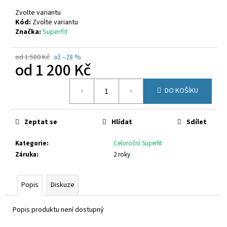
č
u
Zvolte variantu
j
Kód:
Zvolte variantu
Značka:
Superfit
e
m
e
od 1 580 Kč
až –28 %
od
1 200 Kč
Měrná
CICIBAN
DO KOŠÍKU
cena:
ADAM
440
860
Zeptat se
Hlídat
Sdílet
Kč
Kategorie
:
Celoroční Superfit
Záruka
:
2 roky
Popis
Diskuze
Popis produktu není dostupný