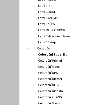
PETER LEGWOOD AEQUOS DOLPHIN BLU
l
SCURO
Letní TH
1 495 Kč
Letní COQUI
Letní IPANEMA
Letní KAPPA
Letní MEDICO SPORT
Letní Calvin Klein Jeans
Letni DDstep
Celoroční
Celoroční Superfit
Celoroční Primigi
Celoroční Geox
Celoroční DPK
Celoroční Richter
Celoroční KEEN
Celoroční Ricosta
Celoroční OLANG
Celoroční Viking