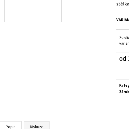
SUPERFIT 1-000279-0010
CICIBAN RAPTOR 4
stélka
710 Kč
830 Kč
VARIA
Zvolt
varia
od
Měrn
cena:
Kate
Záru
Popis
Diskuze