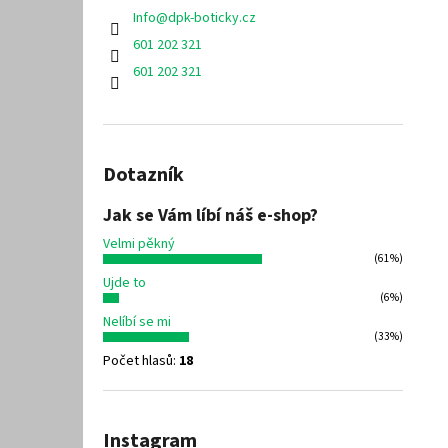
Info
@
dpk-boticky.cz
601 202 321
601 202 321
Dotazník
Jak se Vám líbí náš e-shop?
Velmi pěkný
(61%)
Ujde to
(6%)
Nelíbí se mi
(33%)
Počet hlasů:
18
Instagram