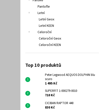
Pánské
Pantofle
Letní
Letní Geox
Letní KEEN
Celoroční
Celoroční Geox
Celoroční KEEN
Top 10 produktů
Peter Legwood AEQUOS DOLPHIN blu
scuro
1 495 Kč
SUPERFIT 1-000279-0010
710 Kč
CICIBAN RAPTOR 440
830 Kč