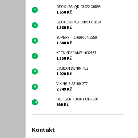
GEOX J55LQD 05422 C0899
1 650 Kč
GEOX J65PCA 06K9J C3B3A
1 380 Kč
SUPERFIT 1-609004-5550
1 580 Kč
KEEN SEACAMP 1032167
1 350 Kč
CICIBAN DENIM 462
1 020 Kč
VIKING 3-55100-277
2 749 Kč
HILFIGER T3X0-33916-800
950 Kč
Kontakt