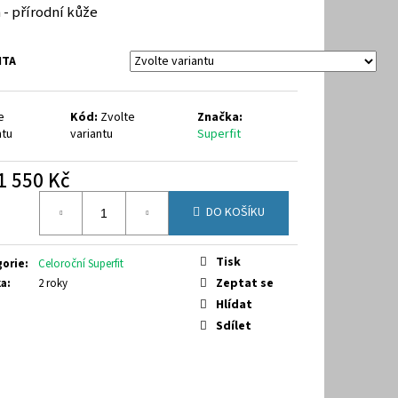
40
 - přírodní kůže
NTA
e
Kód:
Zvolte
Značka:
ntu
variantu
Superfit
1 550 Kč
á
DO KOŠÍKU
Tisk
gorie
:
Celoroční Superfit
Zeptat se
ka
:
2 roky
Hlídat
Sdílet