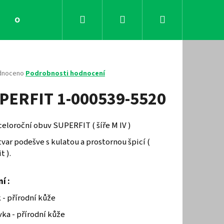
Hledat
Přihlášení
Nákupní
Obchodní podmínky
Kontakty
košík
né
dnoceno
Podrobnosti hodnocení
ení
PERFIT 1-000539-5520
tu
 celoroční obuv SUPERFIT ( šíře M IV )
ček.
var podešve s kulatou a prostornou špicí (
t ).
í :
Následující
 - přírodní kůže
ka - přírodní kůže