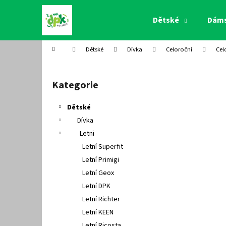
K
Přejít
na
o
Dětské
Dám
obsah
Zpět
Zpět
š
do
do
í
Domů
Dětské
Dívka
Celoroční
Cel
k
obchodu
obchodu
P
o
Kategorie
Přeskočit
s
kategorie
t
Dětské
r
Dívka
a
Letni
n
Letní Superfit
n
Letní Primigi
í
Letní Geox
p
Letní DPK
a
Letní Richter
n
Letní KEEN
e
Letní Ricosta