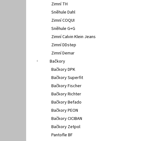
Zimní TH
Sněhule Dahl
Zimní COQUI
Sněhule G+G
Zimní Calvin Klein Jeans
Zimní DDstep
Zimní Demar
Bačkory
Bačkory DPK
Bačkory Superfit
Bačkory Fischer
Bačkory Richter
Bačkory Befado
Bačkory PEON
Bačkory CICIBAN
Bačkory Zetpol
Pantofle BF