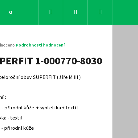
Hledat
Přihlášení
Nákupní
Obchodní podmínky
Kontakty
košík
né
dnoceno
Podrobnosti hodnocení
ení
PERFIT 1-000770-8030
tu
celoroční obuv SUPERFIT ( šíře M III )
ček.
í :
 - přírodní kůže + syntetika + textil
ka - textil
Následující
 - přírodní kůže