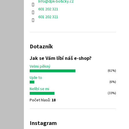
Info
@
dpk-boticky.cz
601 202 321
601 202 321
Dotazník
Jak se Vám líbí náš e-shop?
Velmi pěkný
(61%)
Ujde to
(6%)
Nelíbí se mi
(33%)
Počet hlasů:
18
Instagram