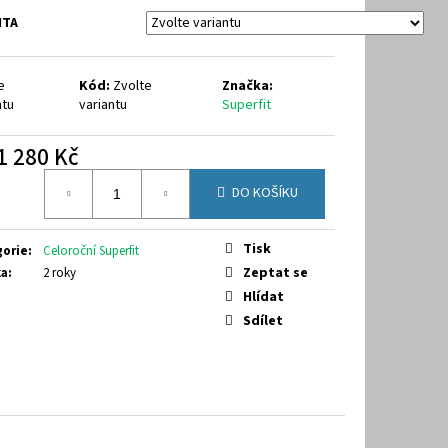
NTA
e
Kód:
Zvolte
Značka:
ntu
variantu
Superfit
1 280 Kč
á
DO KOŠÍKU
Tisk
gorie
:
Celoroční Superfit
Zeptat se
ka
:
2 roky
Hlídat
Sdílet