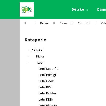
K
Přejít
na
o
Dětské
Dám
obsah
Zpět
Zpět
š
do
do
í
Domů
Dětské
Dívka
Celoroční
Cel
k
obchodu
obchodu
P
o
Kategorie
Přeskočit
s
kategorie
t
Dětské
r
Dívka
a
Letni
n
Letní Superfit
n
Letní Primigi
í
Letní Geox
p
Letní DPK
a
Letní Richter
n
Letní KEEN
e
Letní Ricosta