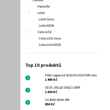
Pánské
Pantofle
Letní
Letní Geox
Letní KEEN
Celoroční
Celoroční Geox
Celoroční KEEN
Top 10 produktů
Peter Legwood AEQUOS DOLPHIN nero
1 495 Kč
GEOX J55LQD 05422 C0899
1 650 Kč
CICIBAN SIENA 496
850 Kč