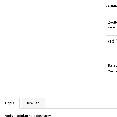
GEOX J55LQD 05422 C0899
CICIBAN SIENA 496
VARIA
1 650 Kč
850 Kč
Zvolt
varia
od
Měrn
cena:
Kate
Záru
Popis
Diskuze
Popis produktu není dostupný