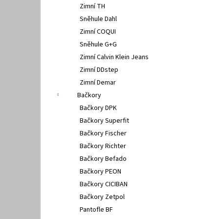
Zimní TH
Sněhule Dahl
Zimní COQUI
Sněhule G+G
Zimní Calvin Klein Jeans
Zimní DDstep
Zimní Demar
Bačkory
Bačkory DPK
Bačkory Superfit
Bačkory Fischer
Bačkory Richter
Bačkory Befado
Bačkory PEON
Bačkory CICIBAN
Bačkory Zetpol
Pantofle BF