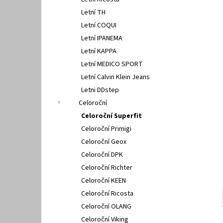
PETER LEGWOOD AEQUOS DOLPHIN NERO
l
Letní TH
1 495 Kč
Letní COQUI
Letní IPANEMA
Letní KAPPA
Letní MEDICO SPORT
Letní Calvin Klein Jeans
Letni DDstep
Celoroční
Celoroční Superfit
Celoroční Primigi
Celoroční Geox
Celoroční DPK
Celoroční Richter
Celoroční KEEN
Celoroční Ricosta
Celoroční OLANG
Celoroční Viking