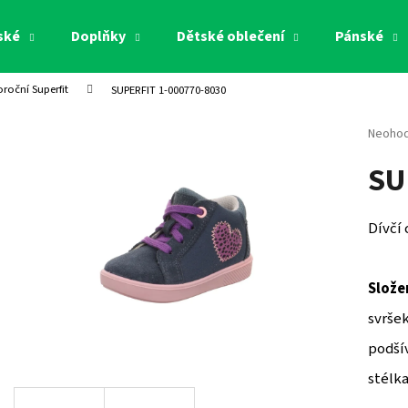
ské
Doplňky
Dětské oblečení
Pánské
oroční Superfit
SUPERFIT 1-000770-8030
Co potřebujete najít?
Průměr
Neoho
hodnoc
SU
produk
HLEDAT
je
0,0
z
Dívčí 
5
Doporučujeme
hvězdi
Složen
svršek
podšív
stélka