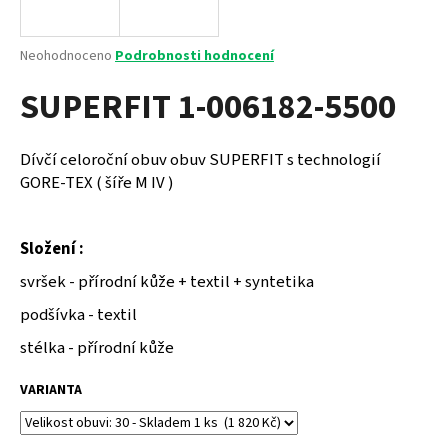
a
j
Průměrné
Neohodnoceno
Podrobnosti hodnocení
í
hodnocení
SUPERFIT 1-006182-5500
produktu
t
je
?
0,0
z
Dívčí celoroční obuv obuv SUPERFIT s technologií
5
GORE-TEX ( šíře M IV )
hvězdiček.
HLEDAT
Složení :
svršek - přírodní kůže + textil + syntetika
podšívka - textil
D
o
stélka - přírodní kůže
p
o
VARIANTA
r
u