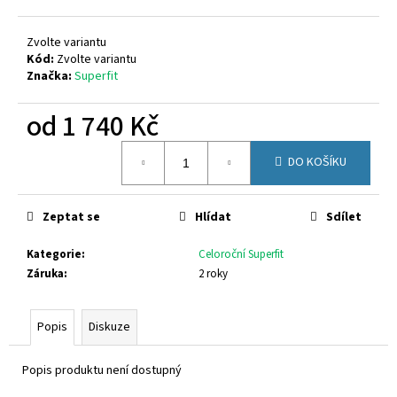
č
u
j
Zvolte variantu
e
Kód:
Zvolte variantu
Značka:
Superfit
m
e
od
1 740 Kč
Měrná
VIKING
DO KOŠÍKU
cena:
3-
55100-
277
Zeptat se
Hlídat
Sdílet
2
749
Kč
Kategorie
:
Celoroční Superfit
Záruka
:
2 roky
Popis
Diskuze
Popis produktu není dostupný