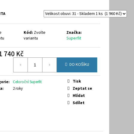
40
NTA
e
Kód:
Zvolte
Značka:
ntu
variantu
Superfit
1 740 Kč
á
DO KOŠÍKU
Tisk
gorie
:
Celoroční Superfit
Zeptat se
ka
:
2 roky
Hlídat
Sdílet