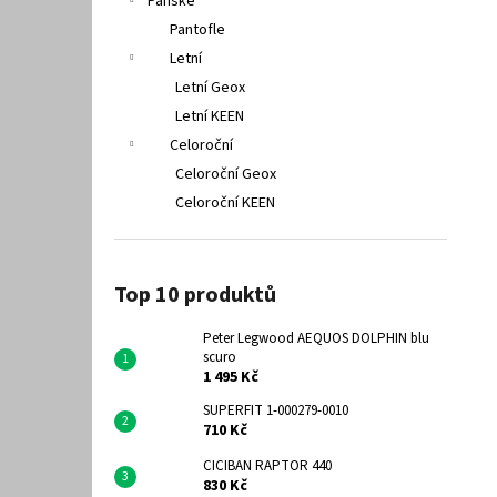
Pánské
Pantofle
Letní
Letní Geox
Letní KEEN
Celoroční
Celoroční Geox
Celoroční KEEN
Top 10 produktů
Peter Legwood AEQUOS DOLPHIN blu
scuro
1 495 Kč
SUPERFIT 1-000279-0010
710 Kč
CICIBAN RAPTOR 440
830 Kč