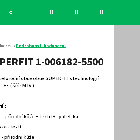
Hledat
Přihlášení
Nákupní
Obchodní podmínky
Kontakty
košík
né
dnoceno
Podrobnosti hodnocení
ení
PERFIT 1-006182-5500
tu
 celoroční obuv obuv SUPERFIT s technologií
EX ( šíře M IV )
ček.
ní :
 - přírodní kůže + textil + syntetika
Následující
ka - textil
 - přírodní kůže