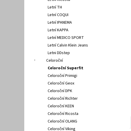
PETER LEGWOOD AEQUOS DOLPHIN BLU
l
SCURO
Letní TH
1 495 Kč
Letní COQUI
Letní IPANEMA
Letní KAPPA
Letní MEDICO SPORT
Letní Calvin Klein Jeans
Letni DDstep
Celoroční
Celoroční Superfit
Celoroční Primigi
Celoroční Geox
Celoroční DPK
Celoroční Richter
Celoroční KEEN
Celoroční Ricosta
Celoroční OLANG
Celoroční Viking