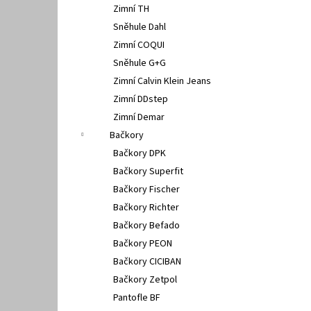
Zimní TH
Sněhule Dahl
Zimní COQUI
Sněhule G+G
Zimní Calvin Klein Jeans
Zimní DDstep
Zimní Demar
Bačkory
Bačkory DPK
Bačkory Superfit
Bačkory Fischer
Bačkory Richter
Bačkory Befado
Bačkory PEON
Bačkory CICIBAN
Bačkory Zetpol
Pantofle BF