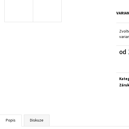
SUPERFIT 1-000279-0010
CICIBAN RAPTOR 4
710 Kč
830 Kč
VARIA
Zvolt
varia
od
Měrn
cena:
Kate
Záru
Popis
Diskuze