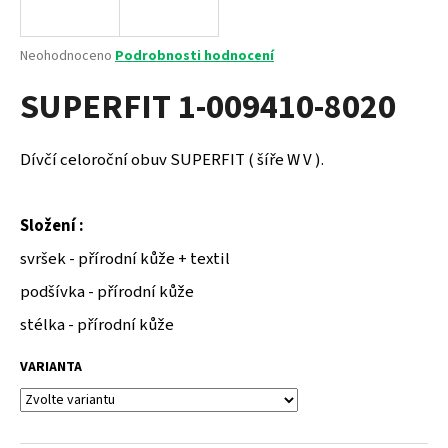
a
j
Průměrné
Neohodnoceno
Podrobnosti hodnocení
í
hodnocení
SUPERFIT 1-009410-8020
produktu
t
je
?
0,0
z
Dívčí celoroční obuv SUPERFIT ( šíře W V ).
5
hvězdiček.
Složení :
HLEDAT
svršek - přírodní kůže + textil
podšívka - přírodní kůže
D
stélka - přírodní kůže
o
p
VARIANTA
o
r
u