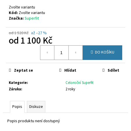
č
u
Zvolte variantu
j
Kód:
Zvolte variantu
Značka:
Superfit
e
m
e
od 1 520 Kč
až –27 %
od
1 100 Kč
Měrná
RICHTER
DO KOŠÍKU
cena:
9150
2295
7600
Zeptat se
Hlídat
Sdílet
770
Kč
Kategorie
:
Celoroční Superfit
Záruka
:
2 roky
Popis
Diskuze
Popis produktu není dostupný