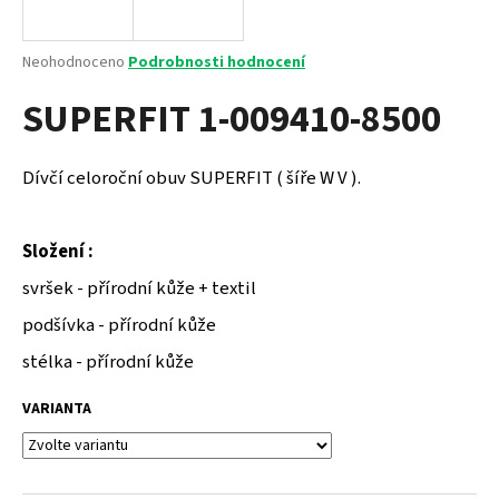
a
j
Průměrné
Neohodnoceno
Podrobnosti hodnocení
í
hodnocení
SUPERFIT 1-009410-8500
produktu
t
je
?
0,0
z
Dívčí celoroční obuv SUPERFIT ( šíře W V ).
5
hvězdiček.
Složení :
HLEDAT
svršek - přírodní kůže + textil
podšívka - přírodní kůže
D
stélka - přírodní kůže
o
p
VARIANTA
o
r
u