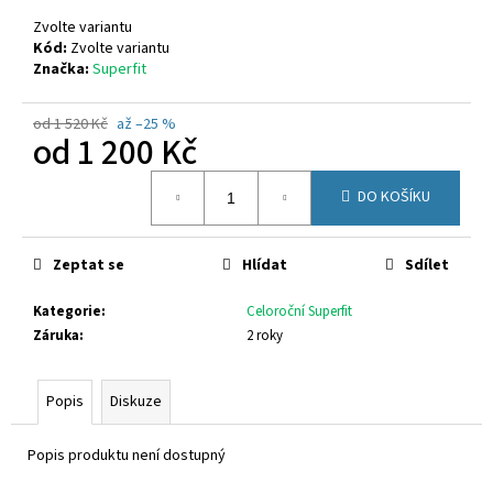
č
u
Zvolte variantu
j
Kód:
Zvolte variantu
Značka:
Superfit
e
m
e
od 1 520 Kč
až –25 %
od
1 200 Kč
Měrná
FUSKI
DO KOŠÍKU
cena:
BOMA
REVOLT
TMAVĚ
ŠEDÁ
Zeptat se
Hlídat
Sdílet
110
Kč
Kategorie
:
Celoroční Superfit
Záruka
:
2 roky
Popis
Diskuze
Popis produktu není dostupný