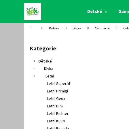
K
Přejít
na
o
Dětské
Dám
obsah
Zpět
Zpět
š
do
do
í
Domů
Dětské
Dívka
Celoroční
Cel
k
obchodu
obchodu
P
o
Kategorie
Přeskočit
s
kategorie
t
Dětské
r
Dívka
a
Letni
n
Letní Superfit
n
Letní Primigi
í
Letní Geox
p
Letní DPK
a
Letní Richter
n
Letní KEEN
e
Letní Ricosta