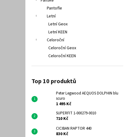
Pánské
Pantofle
Letní
Letní Geox
Letní KEEN
Celoroční
Celoroční Geox
Celoroční KEEN
Top 10 produktů
Peter Legwood AEQUOS DOLPHIN blu
scuro
1 495 Kč
SUPERFIT 1-000279-0010
710 Kč
CICIBAN RAPTOR 440
830 Kč