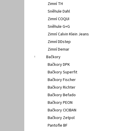
Zimní TH
Sněhule Dahl
Zimní COQUI
Sněhule G+G
Zimní Calvin Klein Jeans
Zimní DDstep
Zimní Demar
Bačkory
Bačkory DPK
Bačkory Superfit
Bačkory Fischer
Bačkory Richter
Bačkory Befado
Bačkory PEON
Bačkory CICIBAN
Bačkory Zetpol
Pantofle BF