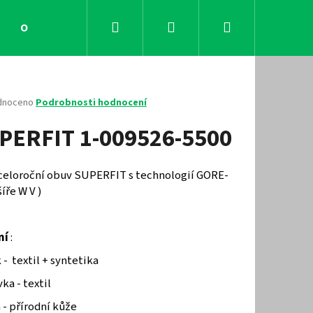
Hledat
Přihlášení
Nákupní
Obchodní podmínky
Kontakty
košík
né
dnoceno
Podrobnosti hodnocení
ení
PERFIT 1-009526-5500
tu
 celoroční obuv SUPERFIT s technologií GORE-
šíře W V )
ček.
ní
:
 - textil + syntetika
Následující
ka - textil
 - přírodní kůže