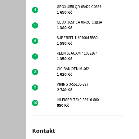
GEOX J55LQD 05422 C0899
1 650 Kč
GEOX J65PCA 06K9J C3B3A
1 380 Kč
SUPERFIT 1-609004-5550
1 580 Kč
KEEN SEACAMP 1032167
1 350 Kč
CICIBAN DENIM 462
1 020 Kč
VIKING 3-55100-277
2 749 Kč
HILFIGER T3X0-33916-800
950 Kč
Kontakt