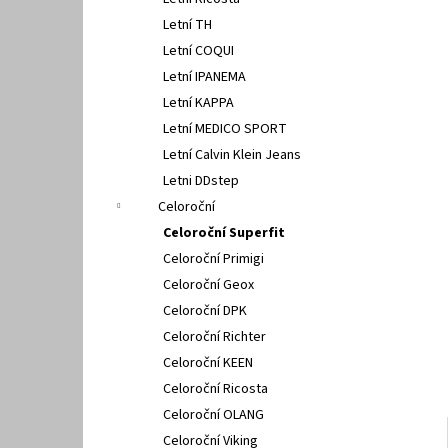
PETER LEGWOOD AEQUOS DOLPHIN BLU
l
SCURO
Letní TH
1 495 Kč
Letní COQUI
Letní IPANEMA
Letní KAPPA
Letní MEDICO SPORT
Letní Calvin Klein Jeans
Letni DDstep
Celoroční
Celoroční Superfit
Celoroční Primigi
Celoroční Geox
Celoroční DPK
Celoroční Richter
Celoroční KEEN
Celoroční Ricosta
Celoroční OLANG
Celoroční Viking