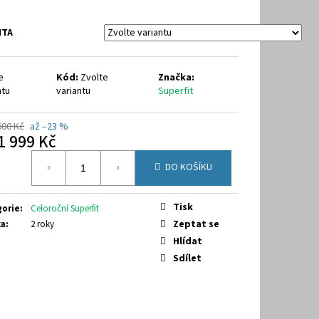
40
NTA
e
Kód:
Zvolte
Značka:
ntu
variantu
Superfit
600 Kč
až –23 %
1 999 Kč
á
DO KOŠÍKU
Tisk
gorie
:
Celoroční Superfit
Zeptat se
ka
:
2 roky
Hlídat
Sdílet