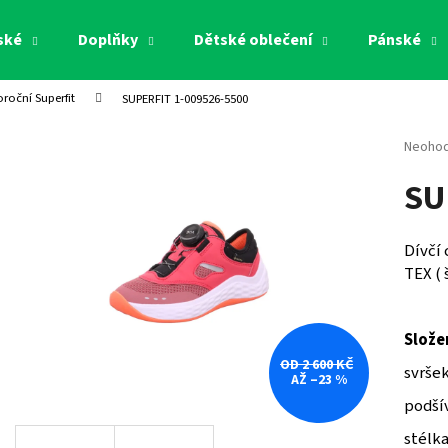
ské
Doplňky
Dětské oblečení
Pánské
oroční Superfit
SUPERFIT 1-009526-5500
Co potřebujete najít?
Průměr
Neoho
hodnoc
SU
produk
HLEDAT
je
0,0
z
Dívčí
5
Doporučujeme
TEX ( 
hvězdi
Slože
OD 2 600 KČ
svršek
AŽ –23 %
podšív
stélka