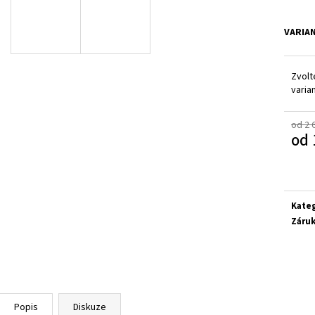
SUPERFIT 1-000279-0010
CICIBAN RAPTOR 4
710 Kč
830 Kč
VARIA
Zvolt
varia
od 2 
od
Měrn
cena:
Kate
Záru
Popis
Diskuze