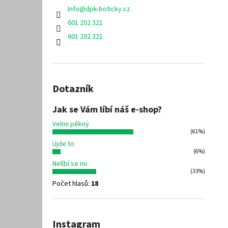
Info
@
dpk-boticky.cz
601 202 321
601 202 321
Dotazník
Jak se Vám líbí náš e-shop?
Velmi pěkný
(61%)
Ujde to
(6%)
Nelíbí se mi
(33%)
Počet hlasů:
18
Instagram