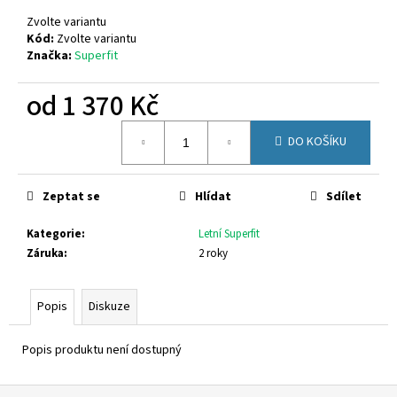
č
u
Zvolte variantu
j
Kód:
Zvolte variantu
Značka:
Superfit
e
m
od
1 370 Kč
e
Měrná
DO KOŠÍKU
cena:
GEOX
J65PCA
06K9J
C3B3A
Zeptat se
Hlídat
Sdílet
1
Kategorie
:
Letní Superfit
380
Kč
Záruka
:
2 roky
Popis
Diskuze
Popis produktu není dostupný
Z