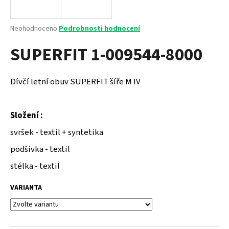
a
j
Průměrné
Neohodnoceno
Podrobnosti hodnocení
í
hodnocení
SUPERFIT 1-009544-8000
produktu
t
je
?
0,0
z
Dívčí letní obuv SUPERFIT šíře M IV
5
hvězdiček.
Složení :
HLEDAT
svršek - textil + syntetika
podšívka - textil
D
stélka - textil
o
p
VARIANTA
o
r
u