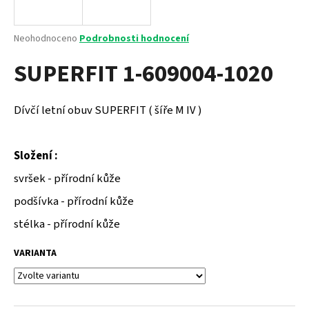
a
j
Průměrné
Neohodnoceno
Podrobnosti hodnocení
í
hodnocení
SUPERFIT 1-609004-1020
produktu
t
je
?
0,0
z
Dívčí letní obuv SUPERFIT ( šíře M IV )
5
hvězdiček.
Složení :
HLEDAT
svršek - přírodní kůže
podšívka - přírodní kůže
D
stélka - přírodní kůže
o
p
VARIANTA
o
r
u