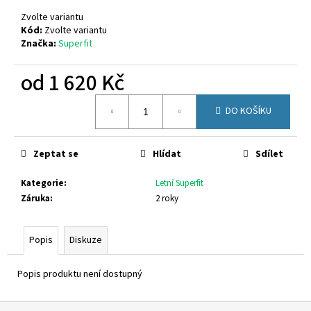
č
u
Zvolte variantu
j
Kód:
Zvolte variantu
Značka:
Superfit
e
m
od
1 620 Kč
e
Měrná
DO KOŠÍKU
cena:
RICOSTA
3501202/340
1
Zeptat se
Hlídat
Sdílet
300
Kč
Kategorie
:
Letní Superfit
Původně:
1
Záruka
:
2 roky
580
Kč
Popis
Diskuze
Popis produktu není dostupný
Z