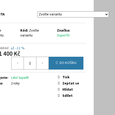
40
NTA
e
Kód:
Zvolte
Značka:
ntu
variantu
Superfit
580 Kč
až –11 %
1 400 Kč
á
DO KOŠÍKU
Tisk
gorie
:
Letní Superfit
Zeptat se
ka
:
2 roky
Hlídat
Sdílet