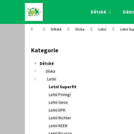
K
Přejít
na
o
Dětské
Dám
obsah
Zpět
Zpět
š
do
do
í
Domů
Dětské
Dívka
Letni
Letní Sup
k
obchodu
obchodu
P
o
Kategorie
Přeskočit
s
kategorie
t
Dětské
r
Dívka
a
Letni
n
Letní Superfit
n
Letní Primigi
í
Letní Geox
p
Letní DPK
a
Letní Richter
n
Letní KEEN
e
Letní Ricosta