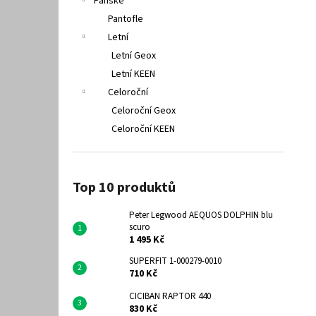
Pánské
Pantofle
Letní
Letní Geox
Letní KEEN
Celoroční
Celoroční Geox
Celoroční KEEN
Top 10 produktů
Peter Legwood AEQUOS DOLPHIN blu
scuro
1 495 Kč
SUPERFIT 1-000279-0010
710 Kč
CICIBAN RAPTOR 440
830 Kč