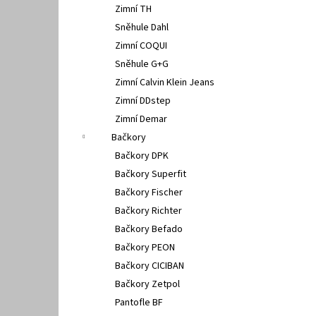
Zimní TH
Sněhule Dahl
Zimní COQUI
Sněhule G+G
Zimní Calvin Klein Jeans
Zimní DDstep
Zimní Demar
Bačkory
Bačkory DPK
Bačkory Superfit
Bačkory Fischer
Bačkory Richter
Bačkory Befado
Bačkory PEON
Bačkory CICIBAN
Bačkory Zetpol
Pantofle BF