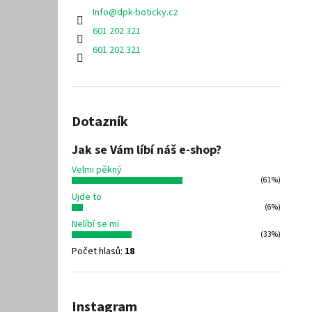
Info
@
dpk-boticky.cz
601 202 321
601 202 321
Dotazník
Jak se Vám líbí náš e-shop?
Velmi pěkný
(61%)
Ujde to
(6%)
Nelíbí se mi
(33%)
Počet hlasů:
18
Instagram