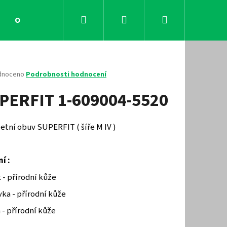
Hledat
Přihlášení
Nákupní
Obchodní podmínky
Kontakty
košík
né
dnoceno
Podrobnosti hodnocení
ení
PERFIT 1-609004-5520
tu
letní obuv SUPERFIT ( šíře M IV )
ček.
í :
 - přírodní kůže
ka - přírodní kůže
Následující
 - přírodní kůže