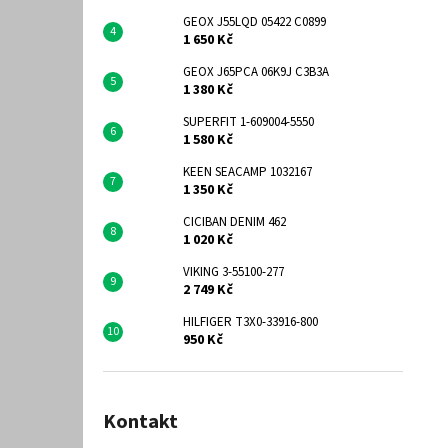
GEOX J55LQD 05422 C0899
1 650 Kč
GEOX J65PCA 06K9J C3B3A
1 380 Kč
SUPERFIT 1-609004-5550
1 580 Kč
KEEN SEACAMP 1032167
1 350 Kč
CICIBAN DENIM 462
1 020 Kč
VIKING 3-55100-277
2 749 Kč
HILFIGER T3X0-33916-800
950 Kč
Kontakt