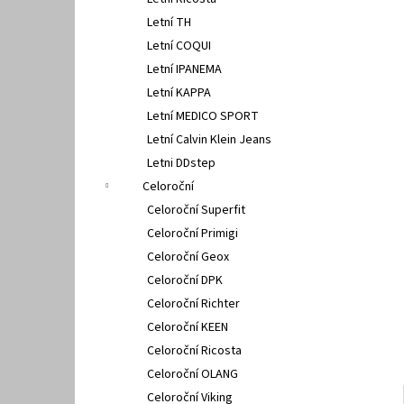
PETER LEGWOOD AEQUOS DOLPHIN BLU
l
SCURO
Letní TH
1 495 Kč
Letní COQUI
Letní IPANEMA
Letní KAPPA
Letní MEDICO SPORT
Letní Calvin Klein Jeans
Letni DDstep
Celoroční
Celoroční Superfit
Celoroční Primigi
Celoroční Geox
Celoroční DPK
Celoroční Richter
Celoroční KEEN
Celoroční Ricosta
Celoroční OLANG
Celoroční Viking