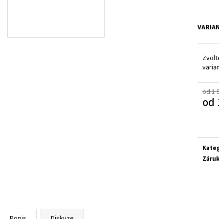
SUPERFIT 1-000279-0010
CICIBAN RAPTOR 4
710 Kč
830 Kč
VARIA
Zvolt
varia
od 1 
od
Měrn
cena:
Kate
Záru
Popis
Diskuze