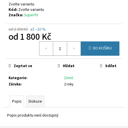
č
Zvolte variantu
u
Kód:
Zvolte variantu
j
Značka:
Superfit
e
m
od 2 250 Kč
až –20 %
e
od
1 800 Kč
Měrná
DO KOŠÍKU
CALVIN
cena:
KLEIN
JEANS
V4B2-
Zeptat se
Hlídat
Sdílet
83055-
1251999
Kategorie
:
Zimní
2
Záruka
:
2 roky
200
Kč
Původně:
2
Popis
Diskuze
690
Kč
Popis produktu není dostupný