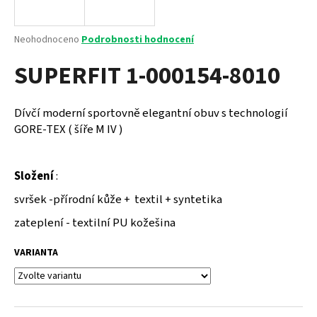
a
j
Průměrné
Neohodnoceno
Podrobnosti hodnocení
í
hodnocení
SUPERFIT 1-000154-8010
produktu
t
je
?
0,0
z
Dívčí moderní sportovně elegantní obuv s technologií
5
GORE-TEX ( šíře M IV )
hvězdiček.
HLEDAT
Složení
:
svršek -přírodní kůže + textil + syntetika
zateplení - textilní PU kožešina
D
o
VARIANTA
p
o
r
u