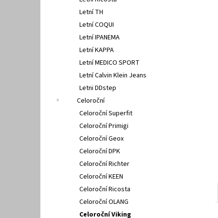
SUPERFIT 1-000279-7070
l
Letní TH
660 Kč
Letní COQUI
Letní IPANEMA
Letní KAPPA
Letní MEDICO SPORT
Letní Calvin Klein Jeans
Letni DDstep
Celoroční
Celoroční Superfit
Celoroční Primigi
Celoroční Geox
Celoroční DPK
Celoroční Richter
Celoroční KEEN
Celoroční Ricosta
Celoroční OLANG
Celoroční Viking