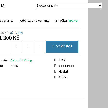
64
NTA
e variantu
Kód:
Zvolte variantu
Značka:
VIKING
690 Kč
až –23 %
1 300 Kč
á
DO KOŠÍKU
Tisk
gorie
:
Celoroční Viking
Zeptat se
ka
:
2 roky
Hlídat
Sdílet