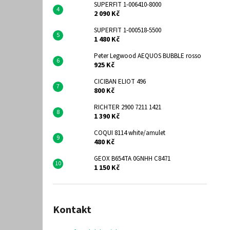
SUPERFIT 1-006410-8000
2 090 Kč
SUPERFIT 1-000518-5500
1 480 Kč
Peter Legwood AEQUOS BUBBLE rosso
925 Kč
CICIBAN ELIOT 496
800 Kč
RICHTER 2900 7211 1421
1 390 Kč
COQUI 8114 white/amulet
480 Kč
GEOX B654TA 0GNHH C8471
1 150 Kč
Kontakt