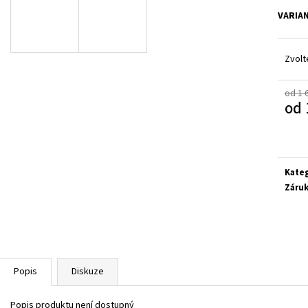
GEOX J65PDB 06K9J CF44D
FISCHER 552346-4
VARIA
1 380 Kč
699 Kč
Zvolt
od 1 
od
Měrn
cena:
Kate
Záru
Popis
Diskuze
Popis produktu není dostupný