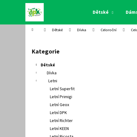
K
Přejít
na
o
Dětské
Dám
obsah
Zpět
Zpět
š
do
do
í
Domů
Dětské
Dívka
Celoroční
Cel
k
obchodu
obchodu
P
o
Kategorie
Přeskočit
s
kategorie
t
Dětské
r
Dívka
a
Letni
n
Letní Superfit
n
Letní Primigi
í
Letní Geox
p
Letní DPK
a
Letní Richter
n
Letní KEEN
e
Letní Ricosta