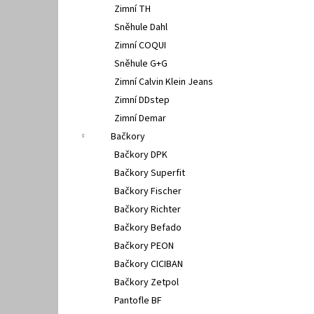
Zimní TH
Sněhule Dahl
Zimní COQUI
Sněhule G+G
Zimní Calvin Klein Jeans
Zimní DDstep
Zimní Demar
Bačkory
Bačkory DPK
Bačkory Superfit
Bačkory Fischer
Bačkory Richter
Bačkory Befado
Bačkory PEON
Bačkory CICIBAN
Bačkory Zetpol
Pantofle BF