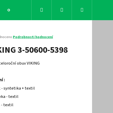
Hledat
Přihlášení
Nákupní
Obchodní podmínky
Kontakty
košík
né
dnoceno
Podrobnosti hodnocení
ení
KING 3-50600-5398
tu
 celoroční obuv VIKING
ček.
í :
 - syntetika + textil
ka - textil
Následující
 - textil