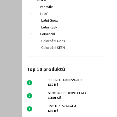
Pánské
Pantofle
Letní
Letní Geox
Letní KEEN
Celoroční
Celoroční Geox
Celoroční KEEN
Top 10 produktů
SUPERFIT 1-000279-7070
660 Kč
GEOX J65PDB 06K9J CF44D
1 380 Kč
FISCHER 552346-464
699 Kč