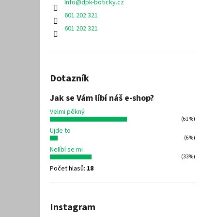
Info
@
dpk-boticky.cz
601 202 321
601 202 321
Dotazník
Jak se Vám líbí náš e-shop?
Velmi pěkný
(61%)
Ujde to
(6%)
Nelíbí se mi
(33%)
Počet hlasů:
18
Instagram