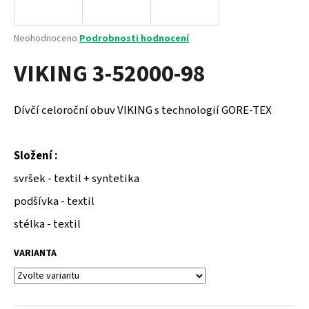
a
j
Průměrné
Neohodnoceno
Podrobnosti hodnocení
í
hodnocení
VIKING 3-52000-98
produktu
t
je
?
0,0
z
Dívčí celoroční obuv VIKING s technologií GORE-TEX
5
hvězdiček.
Složení :
HLEDAT
svršek - textil + syntetika
podšívka - textil
D
stélka - textil
o
p
VARIANTA
o
r
u