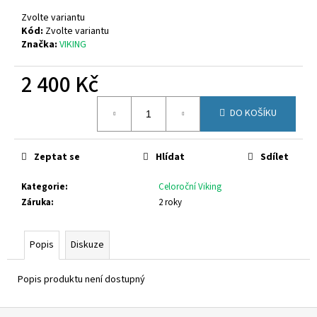
č
u
Zvolte variantu
j
Kód:
Zvolte variantu
Značka:
VIKING
e
m
2 400 Kč
e
Měrná
DO KOŠÍKU
cena:
FUSKI
BOMA
REVOLT
TMAVĚ
Zeptat se
Hlídat
Sdílet
ŠEDÁ
Kategorie
:
Celoroční Viking
110
Kč
Záruka
:
2 roky
Popis
Diskuze
Popis produktu není dostupný
Z