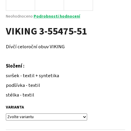
a
j
Průměrné
Neohodnoceno
Podrobnosti hodnocení
í
hodnocení
VIKING 3-55475-51
produktu
t
je
?
0,0
z
Dívčí celoroční obuv VIKING
5
hvězdiček.
Složení :
HLEDAT
svršek - textil + syntetika
podšívka - textil
D
stélka - textil
o
p
VARIANTA
o
r
u