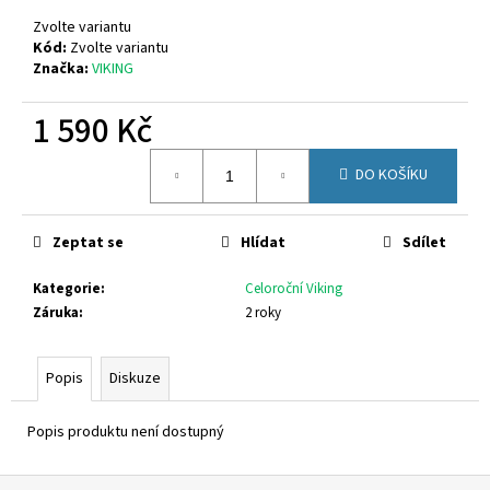
č
u
Zvolte variantu
j
Kód:
Zvolte variantu
Značka:
VIKING
e
m
1 590 Kč
e
Měrná
DO KOŠÍKU
cena:
SUPERFIT
1-
800283-
8570
Zeptat se
Hlídat
Sdílet
660
Kategorie
:
Celoroční Viking
Kč
Záruka
:
2 roky
Popis
Diskuze
Popis produktu není dostupný
Z