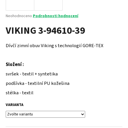
a
j
Průměrné
Neohodnoceno
Podrobnosti hodnocení
í
hodnocení
VIKING 3-94610-39
produktu
t
je
?
0,0
z
Dívčí zimní obuv Viking s technologií GORE-TEX
5
hvězdiček.
Složení :
HLEDAT
svršek - textil + syntetika
podšívka - textilní PU kožešina
D
stélka - textil
o
p
VARIANTA
o
r
u