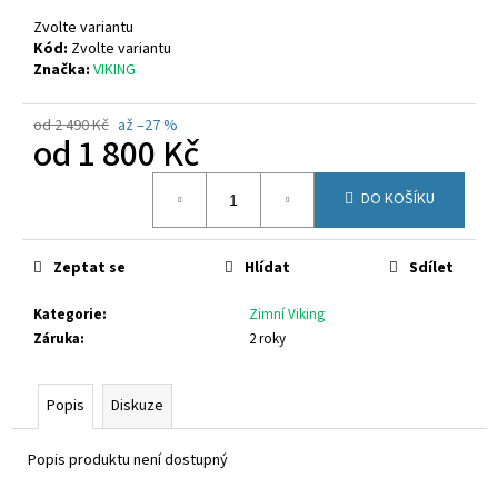
č
u
Zvolte variantu
j
Kód:
Zvolte variantu
Značka:
VIKING
e
m
e
od 2 490 Kč
až –27 %
od
1 800 Kč
Měrná
SUPERFIT
DO KOŠÍKU
cena:
1-
000279-
0010
Zeptat se
Hlídat
Sdílet
710
Kč
Kategorie
:
Zimní Viking
Záruka
:
2 roky
Popis
Diskuze
Popis produktu není dostupný