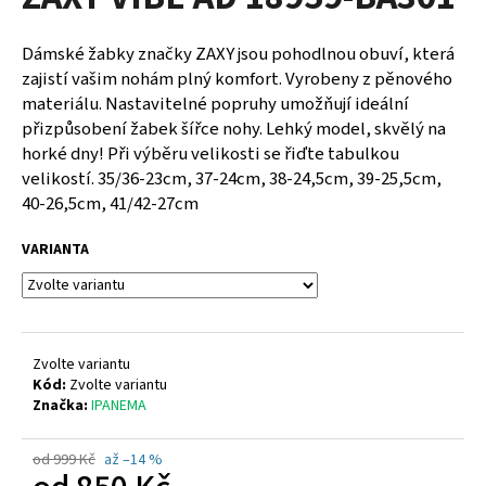
je
a
0,0
z
j
Dámské žabky značky ZAXY jsou pohodlnou obuví, která
5
í
zajistí vašim nohám plný komfort. Vyrobeny z pěnového
hvězdiček.
materiálu. Nastavitelné popruhy umožňují ideální
t
přizpůsobení žabek šířce nohy. Lehký model, skvělý na
?
horké dny! Při výběru velikosti se řiďte tabulkou
velikostí. 35/36-23cm, 37-24cm, 38-24,5cm, 39-25,5cm,
40-26,5cm, 41/42-27cm
VARIANTA
HLEDAT
D
Zvolte variantu
o
Kód:
Zvolte variantu
p
Značka:
IPANEMA
o
r
od 999 Kč
až –14 %
u