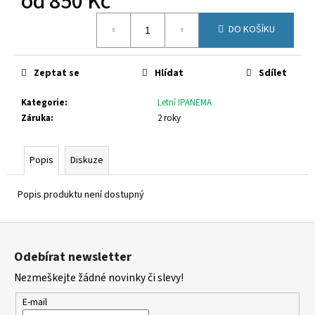
od
850 Kč
č
u
Měrná
DO KOŠÍKU
j
cena:
e
m
Zeptat se
Hlídat
Sdílet
e
Kategorie
:
Letní IPANEMA
Záruka
:
2 roky
GEOX
J55LQD
05422
C0899
Popis
Diskuze
1
650
Popis produktu není dostupný
Kč
Z
á
Odebírat newsletter
p
Nezmeškejte žádné novinky či slevy!
a
t
E-mail