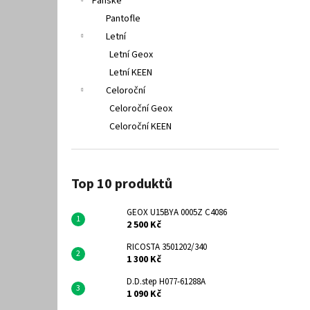
Pánské
Pantofle
Letní
Letní Geox
Letní KEEN
Celoroční
Celoroční Geox
Celoroční KEEN
Top 10 produktů
GEOX U15BYA 0005Z C4086
2 500 Kč
RICOSTA 3501202/340
1 300 Kč
D.D.step H077-61288A
1 090 Kč