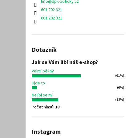
Info
@
dpk-boticky.cz
601 202 321
601 202 321
Dotazník
Jak se Vám líbí náš e-shop?
Velmi pěkný
(61%)
Ujde to
(6%)
Nelíbí se mi
(33%)
Počet hlasů:
18
Instagram