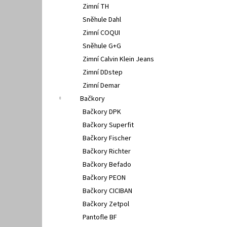
Zimní TH
Sněhule Dahl
Zimní COQUI
Sněhule G+G
Zimní Calvin Klein Jeans
Zimní DDstep
Zimní Demar
Bačkory
Bačkory DPK
Bačkory Superfit
Bačkory Fischer
Bačkory Richter
Bačkory Befado
Bačkory PEON
Bačkory CICIBAN
Bačkory Zetpol
Pantofle BF