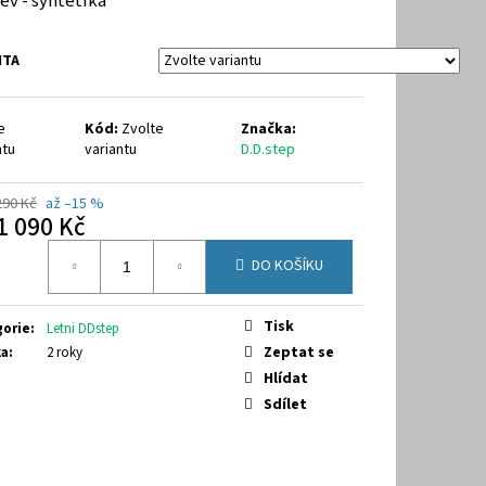
ev - syntetika
288A
NTA
e
Kód:
Zvolte
Značka:
ntu
variantu
D.D.step
290 Kč
až –15 %
1 090 Kč
á
DO KOŠÍKU
Tisk
gorie
:
Letni DDstep
Zeptat se
ka
:
2 roky
Hlídat
Sdílet