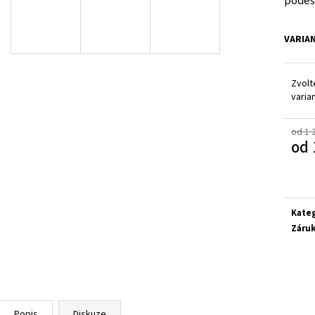
podeš
RICOSTA 3501202/340
D.D.STEP H077-61
1 300 Kč
1 090 Kč
Původně:
1 580 Kč
Původně:
1 290 Kč
VARIA
Zvolt
varia
od 1 
od
Měrn
cena:
Kate
Záru
Popis
Diskuze