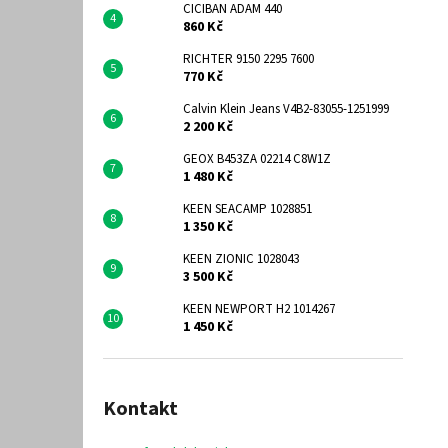
CICIBAN ADAM 440
860 Kč
RICHTER 9150 2295 7600
770 Kč
Calvin Klein Jeans V4B2-83055-1251999
2 200 Kč
GEOX B453ZA 02214 C8W1Z
1 480 Kč
KEEN SEACAMP 1028851
1 350 Kč
KEEN ZIONIC 1028043
3 500 Kč
KEEN NEWPORT H2 1014267
1 450 Kč
Kontakt