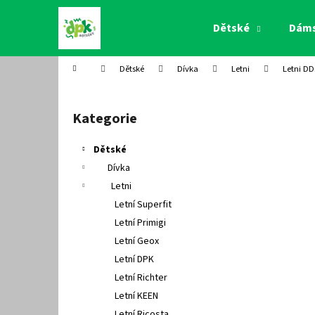
K
Přejít
na
o
Dětské
Dám
obsah
Zpět
Zpět
š
do
do
í
Domů
Dětské
Dívka
Letni
Letni DD
k
obchodu
obchodu
P
o
Kategorie
Přeskočit
s
kategorie
t
Dětské
r
Dívka
a
Letni
n
Letní Superfit
n
Letní Primigi
í
Letní Geox
p
Letní DPK
a
Letní Richter
n
Letní KEEN
e
Letní Ricosta