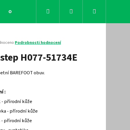
Hledat
Přihlášení
Nákupní
Obchodní podmínky
Kontakty
košík
né
dnoceno
Podrobnosti hodnocení
ení
step H077-51734E
tu
 letní BAREFOOT obuv.
ček.
í :
 - přírodní kůže
ka - přírodní kůže
Následující
 - přírodní kůže