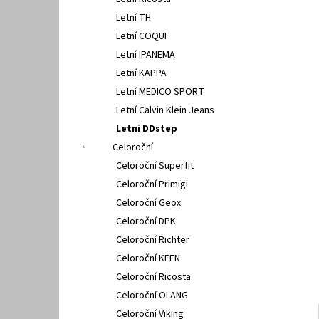
GEOX U15BYA 0005Z C4086
l
Letní TH
2 500 Kč
Letní COQUI
Letní IPANEMA
Letní KAPPA
Letní MEDICO SPORT
Letní Calvin Klein Jeans
Letni DDstep
Celoroční
Celoroční Superfit
Celoroční Primigi
Celoroční Geox
Celoroční DPK
Celoroční Richter
Celoroční KEEN
Celoroční Ricosta
Celoroční OLANG
Celoroční Viking