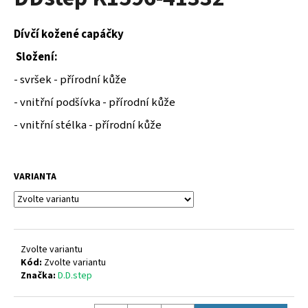
je
a
0,0
z
j
Dívčí kožené capáčky
5
í
hvězdiček.
Složení:
t
- svršek - přírodní kůže
?
- vnitřní podšívka - přírodní kůže
- vnitřní stélka - přírodní kůže
HLEDAT
VARIANTA
D
o
p
Zvolte variantu
o
Kód:
Zvolte variantu
Značka:
D.D.step
r
u