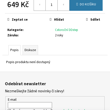
č
649 Kč
DO KOŠÍKU
u
Měrná
j
cena:
e
Zeptat se
Hlídat
Sdílet
m
e
Kategorie
:
Celoroční DDstep
Záruka
:
2 roky
RICOSTA
3501202/340
Popis
Diskuze
1
300
Kč
Popis produktu není dostupný
Původně:
1
Z
580
Kč
á
Odebírat newsletter
p
Nezmeškejte žádné novinky či slevy!
a
t
E-mail
í