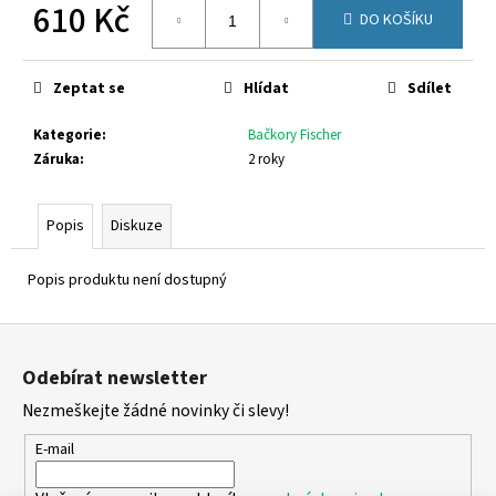
č
610 Kč
DO KOŠÍKU
u
Měrná
j
cena:
e
Zeptat se
Hlídat
Sdílet
m
e
Kategorie
:
Bačkory Fischer
Záruka
:
2 roky
SUPERFIT
1-
Popis
Diskuze
800283-
8570
660
Popis produktu není dostupný
Kč
Z
á
Odebírat newsletter
p
Nezmeškejte žádné novinky či slevy!
a
t
E-mail
í