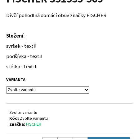
je
a
0,0
z
j
Dívčí pohodlná domácí obuv značky FISCHER
5
í
hvězdiček.
t
Složení
:
?
svršek - textil
podšívka - textil
stélka - textil
HLEDAT
VARIANTA
D
o
p
Zvolte variantu
o
Kód:
Zvolte variantu
Značka:
FISCHER
r
u