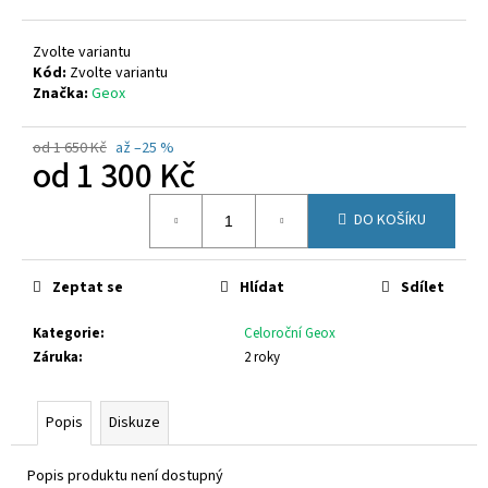
č
u
j
Zvolte variantu
e
Kód:
Zvolte variantu
Značka:
Geox
m
e
od 1 650 Kč
až –25 %
od
1 300 Kč
SUPERFIT
Měrná
1-
DO KOŠÍKU
000279-
cena:
7070
660
Zeptat se
Hlídat
Sdílet
Kč
Kategorie
:
Celoroční Geox
Záruka
:
2 roky
Popis
Diskuze
Popis produktu není dostupný