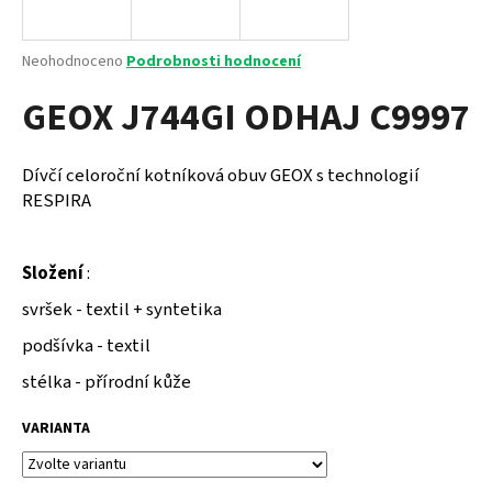
a
j
Průměrné
Neohodnoceno
Podrobnosti hodnocení
í
hodnocení
GEOX J744GI ODHAJ C9997
produktu
t
je
?
0,0
z
Dívčí celoroční kotníková obuv GEOX s technologií
5
RESPIRA
hvězdiček.
HLEDAT
Složení
:
svršek - textil + syntetika
podšívka - textil
D
o
stélka - přírodní kůže
p
o
VARIANTA
r
u