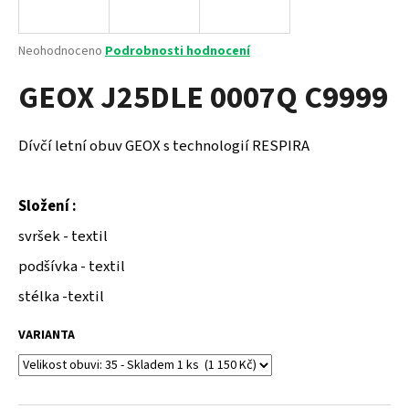
a
j
Průměrné
Neohodnoceno
Podrobnosti hodnocení
í
hodnocení
GEOX J25DLE 0007Q C9999
produktu
t
je
?
0,0
z
Dívčí letní obuv GEOX s technologií RESPIRA
5
hvězdiček.
Složení :
HLEDAT
svršek - textil
podšívka - textil
D
stélka -textil
o
p
VARIANTA
o
r
u