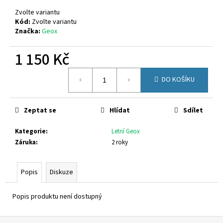
č
u
Zvolte variantu
j
Kód:
Zvolte variantu
Značka:
Geox
e
m
1 150 Kč
e
Měrná
DO KOŠÍKU
cena:
CALVIN
KLEIN
JEANS
V4B2-
Zeptat se
Hlídat
Sdílet
83055-
1251999
Kategorie
:
Letní Geox
2
Záruka
:
2 roky
200
Kč
Původně:
Popis
Diskuze
2
690
Kč
Popis produktu není dostupný
Z