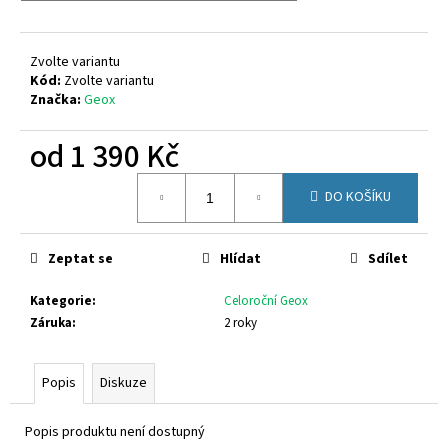
č
u
j
Zvolte variantu
e
Kód:
Zvolte variantu
m
Značka:
Geox
e
od
1 390 Kč
KEEN
Měrná
ZIONIC
DO KOŠÍKU
cena:
1028043
3
500
Zeptat se
Hlídat
Sdílet
Kč
Původně:
4
Kategorie
:
Celoroční Geox
599
Záruka
:
2 roky
Kč
Popis
Diskuze
Popis produktu není dostupný