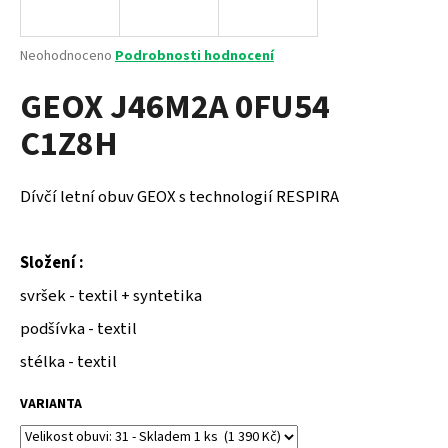
a
j
Průměrné
Neohodnoceno
Podrobnosti hodnocení
í
hodnocení
GEOX J46M2A 0FU54
produktu
t
je
?
C1Z8H
0,0
z
5
hvězdiček.
Dívčí letní obuv GEOX s technologií RESPIRA
HLEDAT
Složení :
svršek - textil + syntetika
D
podšívka - textil
o
p
stélka - textil
o
r
VARIANTA
u