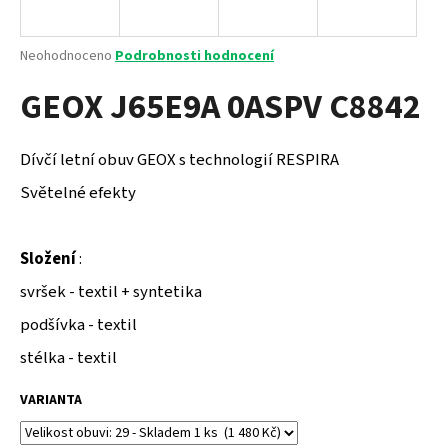
a
j
Průměrné
Neohodnoceno
Podrobnosti hodnocení
í
hodnocení
GEOX J65E9A 0ASPV C8842
produktu
t
je
?
0,0
z
Dívčí letní obuv GEOX s technologií RESPIRA
5
hvězdiček.
Světelné efekty
HLEDAT
Složení
:
svršek - textil + syntetika
D
podšívka - textil
o
stélka - textil
p
o
VARIANTA
r
u