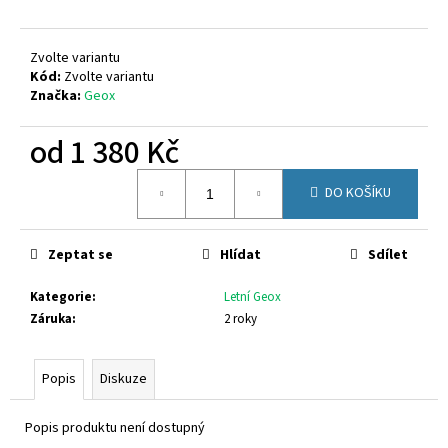
č
u
j
Zvolte variantu
e
Kód:
Zvolte variantu
m
Značka:
Geox
e
od
1 380 Kč
CALVIN
Měrná
KLEIN
DO KOŠÍKU
cena:
JEANS
V4B2-
83055-
Zeptat se
Hlídat
Sdílet
1251999
2
Kategorie
:
Letní Geox
200
Kč
Záruka
:
2 roky
Původně:
2
690
Popis
Diskuze
Kč
Popis produktu není dostupný