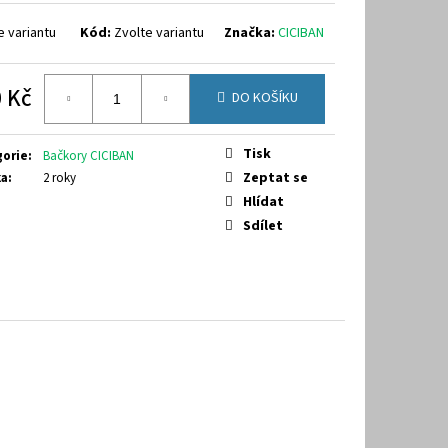
40
e variantu
Kód:
Zvolte variantu
Značka:
CICIBAN
 Kč
DO KOŠÍKU
á
Tisk
gorie
:
Bačkory CICIBAN
Zeptat se
ka
:
2 roky
Hlídat
Sdílet