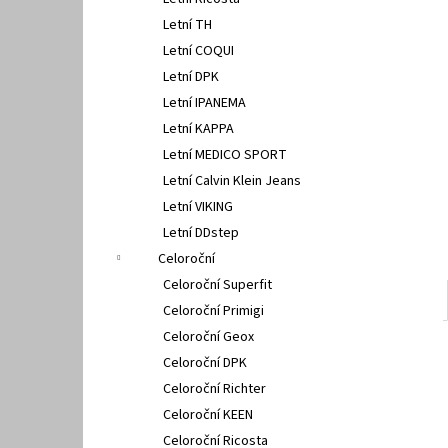
PETER LEGWOOD AEQUOS DOLPHIN BLU
l
SCURO
Letní TH
1 495 Kč
Letní COQUI
Letní DPK
Letní IPANEMA
Letní KAPPA
Letní MEDICO SPORT
Letní Calvin Klein Jeans
Letní VIKING
Letní DDstep
Celoroční
Celoroční Superfit
Celoroční Primigi
Celoroční Geox
Celoroční DPK
Celoroční Richter
Celoroční KEEN
Celoroční Ricosta