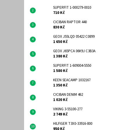
SUPERFIT 1-000279-0010
710 Kč
CICIBAN RAPTOR 440
830 Kč
GEOX J55LQD 05422 C0899
1 650 Kč
GEOX J65PCA 06K9J C3B3A
1 380 Kč
SUPERFIT 1-609004-5550
1 580 Kč
KEEN SEACAMP 1032167
1 350 Kč
CICIBAN DENIM 462
1 020 Kč
VIKING 3-55100-277
2 749 Kč
HILFIGER T3X0-33916-800
950 Kč