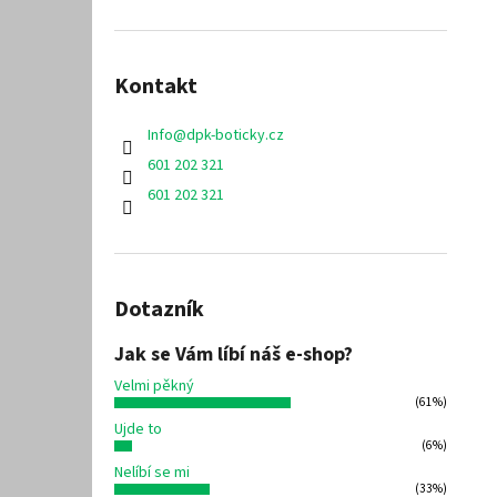
Kontakt
Info
@
dpk-boticky.cz
601 202 321
601 202 321
Dotazník
Jak se Vám líbí náš e-shop?
Velmi pěkný
(61%)
Ujde to
(6%)
Nelíbí se mi
(33%)