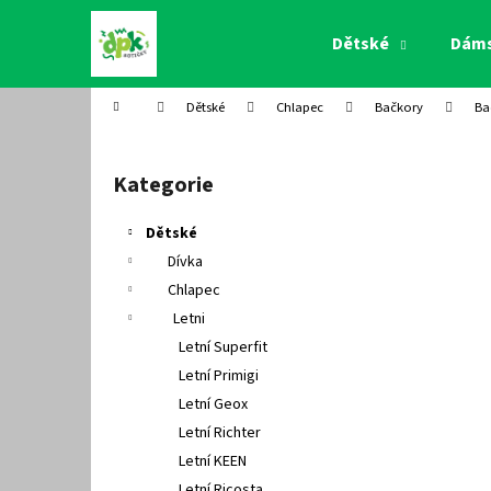
K
Přejít
na
o
Dětské
Dám
obsah
Zpět
Zpět
š
do
do
í
Domů
Dětské
Chlapec
Bačkory
Ba
k
obchodu
obchodu
P
o
Kategorie
Přeskočit
s
kategorie
t
Dětské
r
Dívka
a
Chlapec
n
Letni
n
Letní Superfit
í
Letní Primigi
p
Letní Geox
a
Letní Richter
n
Letní KEEN
e
Letní Ricosta