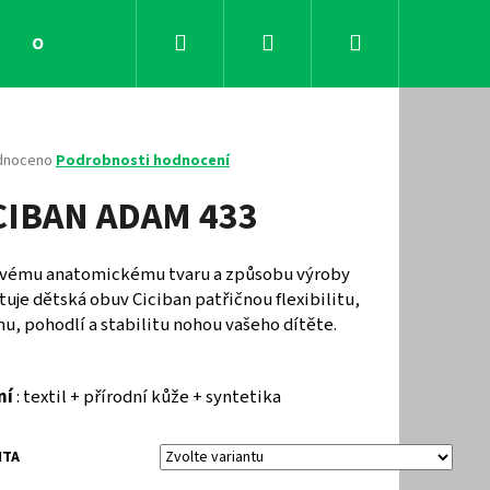
Hledat
Přihlášení
Nákupní
Obchodní podmínky
Kontakty
košík
né
dnoceno
Podrobnosti hodnocení
ení
CIBAN ADAM 433
tu
svému anatomickému tvaru a způsobu výroby
uje dětská obuv Ciciban patřičnou flexibilitu,
ček.
u, pohodlí a stabilitu nohou vašeho dítěte.
ní
: textil + přírodní kůže + syntetika
Následující
NTA