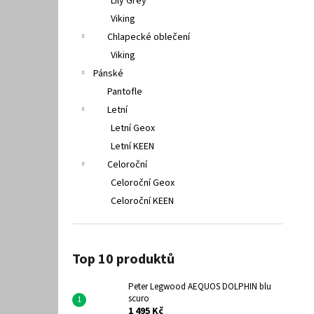
Lily Grey
Viking
Chlapecké oblečení
Viking
Pánské
Pantofle
Letní
Letní Geox
Letní KEEN
Celoroční
Celoroční Geox
Celoroční KEEN
Top 10 produktů
Peter Legwood AEQUOS DOLPHIN blu
scuro
1 495 Kč