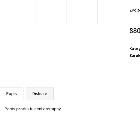
SUPERFIT 1-000279-0010
CICIBAN RAPTOR 4
710 Kč
830 Kč
Zvolt
880
Měrn
cena:
Kate
Záru
Popis
Diskuze
Popis produktu není dostupný