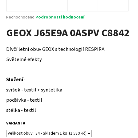
a
j
Průměrné
Neohodnoceno
Podrobnosti hodnocení
í
hodnocení
GEOX J65E9A 0ASPV C8842
produktu
t
je
?
0,0
z
Dívčí letní obuv GEOX s technologií RESPIRA
5
hvězdiček.
Světelné efekty
HLEDAT
Složení
:
svršek - textil + syntetika
D
podšívka - textil
o
stélka - textil
p
o
VARIANTA
r
u