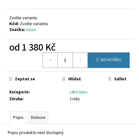
č
u
j
Zvolte variantu
e
Kód:
Zvolte variantu
m
Značka:
Geox
e
od
1 380 Kč
CICIBAN
Měrná
DENIM
DO KOŠÍKU
cena:
462
1
020
Zeptat se
Hlídat
Sdílet
Kč
Kategorie
:
Letní Geox
Záruka
:
2 roky
Popis
Diskuze
Popis produktu není dostupný