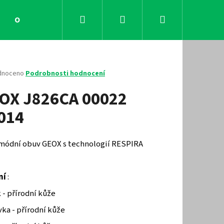
Hledat
Přihlášení
Nákupní
Obchodní podmínky
Kontakty
košík
né
dnoceno
Podrobnosti hodnocení
ení
OX J826CA 00022
tu
014
ček.
 módní obuv GEOX s technologií RESPIRA
ní
:
Následující
 - přírodní kůže
vka - přírodní kůže