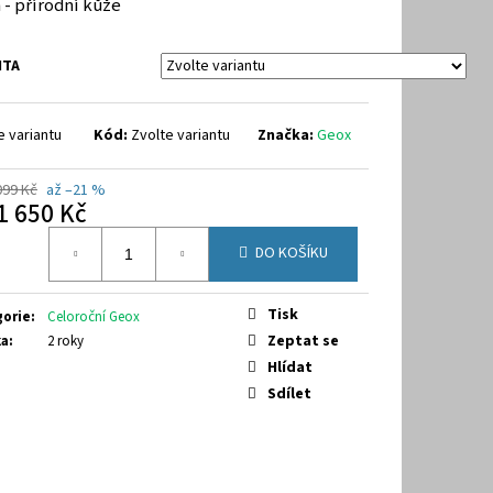
 - přírodní kůže
9-7070
NTA
e variantu
Kód:
Zvolte variantu
Značka:
Geox
099 Kč
až –21 %
1 650 Kč
á
DO KOŠÍKU
Tisk
gorie
:
Celoroční Geox
Zeptat se
ka
:
2 roky
Hlídat
Sdílet