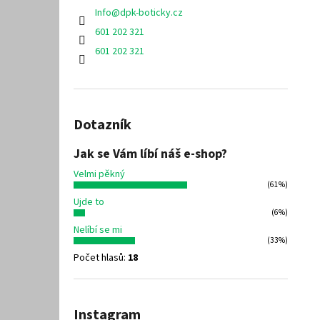
Info
@
dpk-boticky.cz
601 202 321
601 202 321
Dotazník
Jak se Vám líbí náš e-shop?
Velmi pěkný
(61%)
Ujde to
(6%)
Nelíbí se mi
(33%)
Počet hlasů:
18
Instagram