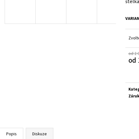
stélka
SUPERFIT 1-800283-8570
SUPERFIT 1-00027
660 Kč
660 Kč
VARIA
Zvolt
od 2 
od
Měrn
cena:
Kate
Záru
Popis
Diskuze