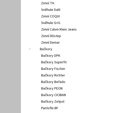
Zimní TH
Sněhule Dahl
Zimní COQUI
Sněhule G+G
Zimní Calvin Klein Jeans
Zimní DDstep
Zimní Demar
Bačkory
Bačkory DPK
Bačkory Superfit
Bačkory Fischer
Bačkory Richter
Bačkory Befado
Bačkory PEON
Bačkory CICIBAN
Bačkory Zetpol
Pantofle BF