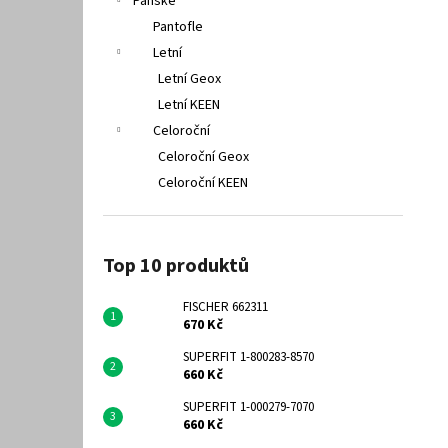
Pánské
Pantofle
Letní
Letní Geox
Letní KEEN
Celoroční
Celoroční Geox
Celoroční KEEN
Top 10 produktů
FISCHER 662311
670 Kč
SUPERFIT 1-800283-8570
660 Kč
SUPERFIT 1-000279-7070
660 Kč