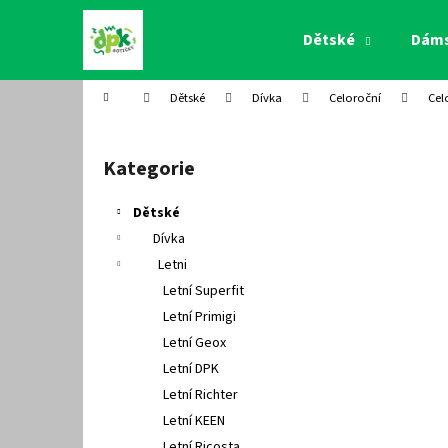
K
Přejít
na
o
Dětské
Dám
obsah
Zpět
Zpět
š
do
do
í
Domů
Dětské
Dívka
Celoroční
Cel
k
obchodu
obchodu
P
o
Kategorie
Přeskočit
s
kategorie
t
Dětské
r
Dívka
a
Letni
n
Letní Superfit
n
Letní Primigi
í
Letní Geox
p
Letní DPK
a
Letní Richter
n
Letní KEEN
e
Letní Ricosta