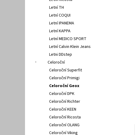
FISCHER 662311
l
Letní TH
670 Kč
Letní COQUI
Letní IPANEMA
Letní KAPPA
Letní MEDICO SPORT
Letní Calvin Klein Jeans
Letni DDstep
Celoroční
Celoroční Superfit
Celoroční Primigi
Celoroční Geox
Celoroční DPK
Celoroční Richter
Celoroční KEEN
Celoroční Ricosta
Celoroční OLANG
Celoroční Viking