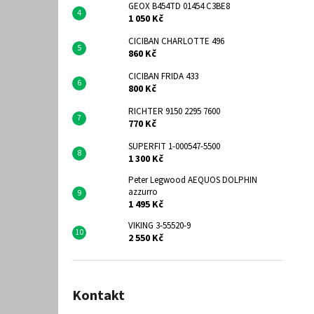
GEOX B454TD 01454 C3BE8
1 050 Kč
CICIBAN CHARLOTTE 496
860 Kč
CICIBAN FRIDA 433
800 Kč
RICHTER 9150 2295 7600
770 Kč
SUPERFIT 1-000547-5500
1 300 Kč
Peter Legwood AEQUOS DOLPHIN
azzurro
1 495 Kč
VIKING 3-55520-9
2 550 Kč
Kontakt