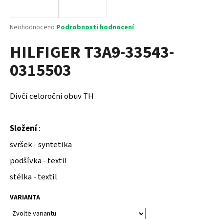
a
j
Průměrné
Neohodnoceno
Podrobnosti hodnocení
í
hodnocení
HILFIGER T3A9-33543-
produktu
t
je
?
0315503
0,0
z
5
hvězdiček.
Dívčí celoroční obuv TH
HLEDAT
Složení
:
svršek - syntetika
D
podšívka - textil
o
p
stélka - textil
o
r
VARIANTA
u