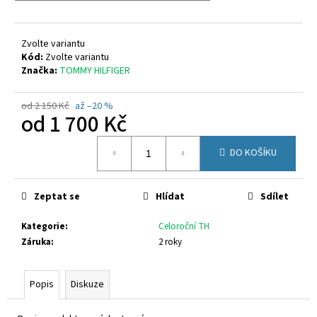
č
u
j
Zvolte variantu
e
Kód:
Zvolte variantu
m
Značka:
TOMMY HILFIGER
e
od 2 150 Kč
až –20 %
od
1 700 Kč
KEEN
SEACAMP
Měrná
1032167
DO KOŠÍKU
cena:
1
350
Kč
Zeptat se
Hlídat
Sdílet
Původně:
1
699
Kategorie
:
Celoroční TH
Kč
Záruka
:
2 roky
Popis
Diskuze