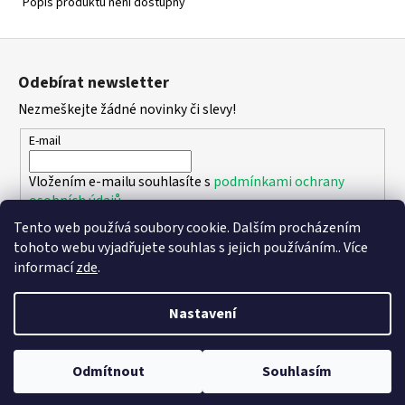
Popis produktu není dostupný
Z
á
Odebírat newsletter
p
Nezmeškejte žádné novinky či slevy!
a
t
E-mail
í
Vložením e-mailu souhlasíte s
podmínkami ochrany
osobních údajů
Tento web používá soubory cookie. Dalším procházením
PŘIHLÁSIT SE
tohoto webu vyjadřujete souhlas s jejich používáním.. Více
informací
zde
.
Nastavení
Vytvořil Shoptet
Copyright 2026
DPK - botičky
. Všechna práva vyhrazena.
Upravit
Odmítnout
Souhlasím
nastavení cookies