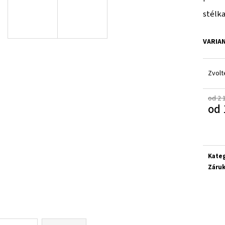
SUPERFIT 1-800283-8570
SUPERFIT 1-00027
stélka
660 Kč
660 Kč
VARIA
Zvolt
od 2 
od
Měrn
cena:
Kate
Záru