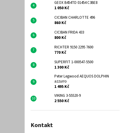
GEOX B454TD 01454 C3BE8
1 050 Kč
CICIBAN CHARLOTTE 496
860 Kč
CICIBAN FRIDA 433
800 Kč
RICHTER 9150 2295 7600
770 Kč
SUPERFIT 1-000547-5500
1 300 Kč
Peter Legwood AEQUOS DOLPHIN
azzurro
1 495 Kč
VIKING 3-55520-9
2 550 Kč
Kontakt