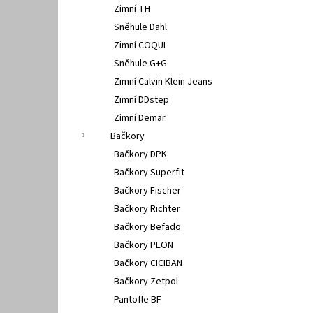
Zimní TH
Sněhule Dahl
Zimní COQUI
Sněhule G+G
Zimní Calvin Klein Jeans
Zimní DDstep
Zimní Demar
Bačkory
Bačkory DPK
Bačkory Superfit
Bačkory Fischer
Bačkory Richter
Bačkory Befado
Bačkory PEON
Bačkory CICIBAN
Bačkory Zetpol
Pantofle BF