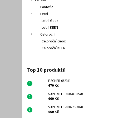
Pánské
Pantofle
Letní
Letní Geox
Letní KEEN
Celoroční
Celoroční Geox
Celoroční KEEN
Top 10 produktů
FISCHER 662311
670 Kč
SUPERFIT 1-800283-8570
660 Kč
SUPERFIT 1-000279-7070
660 Kč