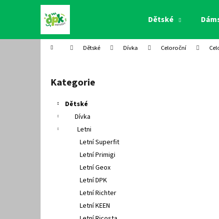
K
Přejít
na
o
Dětské
Dám
obsah
Zpět
Zpět
š
do
do
í
Domů
Dětské
Dívka
Celoroční
Cel
k
obchodu
obchodu
P
o
Kategorie
Přeskočit
s
kategorie
t
Dětské
r
Dívka
a
Letni
n
Letní Superfit
n
Letní Primigi
í
Letní Geox
p
Letní DPK
a
Letní Richter
n
Letní KEEN
e
Letní Ricosta