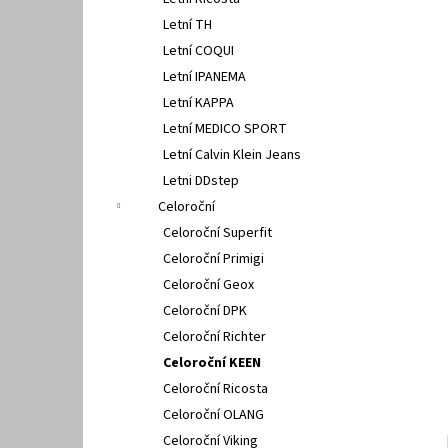
FISCHER 662311
l
Letní TH
670 Kč
Letní COQUI
Letní IPANEMA
Letní KAPPA
Letní MEDICO SPORT
Letní Calvin Klein Jeans
Letni DDstep
Celoroční
Celoroční Superfit
Celoroční Primigi
Celoroční Geox
Celoroční DPK
Celoroční Richter
Celoroční KEEN
Celoroční Ricosta
Celoroční OLANG
Celoroční Viking