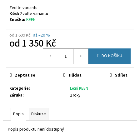
č
u
Zvolte variantu
j
Kód:
Zvolte variantu
Značka:
KEEN
e
m
e
od 1 699 Kč
až –20 %
od
1 350 Kč
Měrná
SUPERFIT
DO KOŠÍKU
cena:
1-
609004-
5550
Zeptat se
Hlídat
Sdílet
1
580
Kč
Kategorie
:
Letní KEEN
Záruka
:
2 roky
Popis
Diskuze
Popis produktu není dostupný