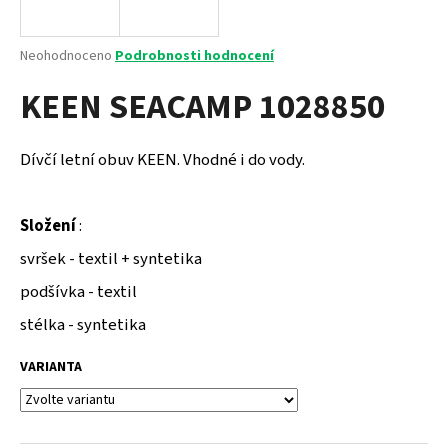
a
j
Průměrné
Neohodnoceno
Podrobnosti hodnocení
í
hodnocení
KEEN SEACAMP 1028850
produktu
t
je
?
0,0
z
Dívčí letní obuv KEEN. Vhodné i do vody.
5
hvězdiček.
Složení
:
HLEDAT
svršek - textil + syntetika
podšívka - textil
D
stélka - syntetika
o
p
VARIANTA
o
r
u