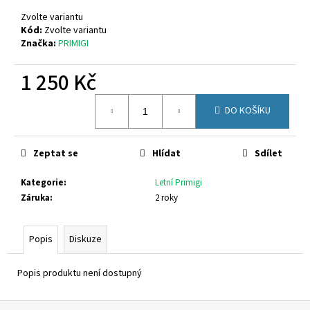
č
u
Zvolte variantu
j
Kód:
Zvolte variantu
Značka:
PRIMIGI
e
m
1 250 Kč
e
Měrná
DO KOŠÍKU
cena:
OLANG
TARVISIO.TEX
816
Zeptat se
Hlídat
Sdílet
2
599
Kategorie
:
Letní Primigi
Kč
Záruka
:
2 roky
Popis
Diskuze
Popis produktu není dostupný
Z