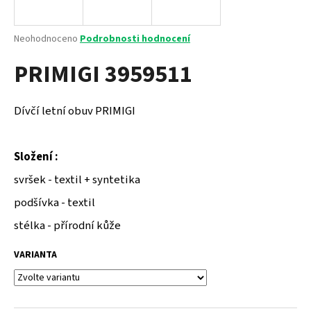
a
j
Průměrné
Neohodnoceno
Podrobnosti hodnocení
í
hodnocení
PRIMIGI 3959511
produktu
t
je
?
0,0
z
Dívčí letní obuv PRIMIGI
5
hvězdiček.
Složení :
HLEDAT
svršek - textil + syntetika
podšívka - textil
D
stélka - přírodní kůže
o
p
VARIANTA
o
r
u