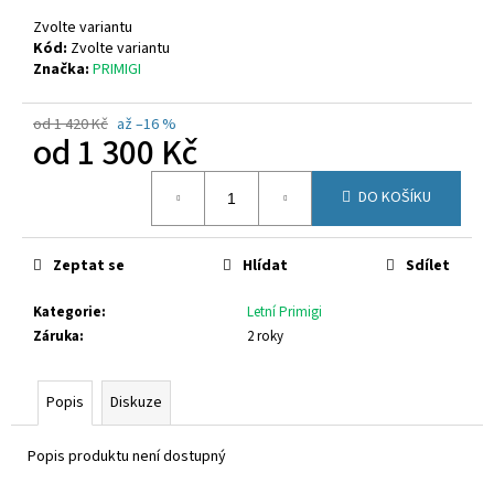
č
u
Zvolte variantu
j
Kód:
Zvolte variantu
Značka:
PRIMIGI
e
m
e
od 1 420 Kč
až –16 %
od
1 300 Kč
Měrná
D.D.STEP
DO KOŠÍKU
cena:
H077-
61288A
1
Zeptat se
Hlídat
Sdílet
090
Kč
Původně:
Kategorie
:
Letní Primigi
1
Záruka
:
2 roky
290
Kč
Popis
Diskuze
Popis produktu není dostupný