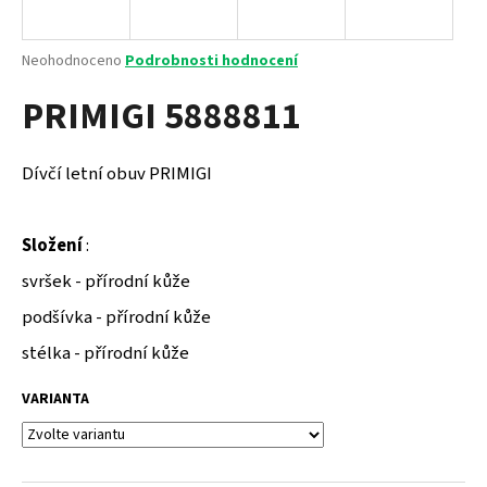
a
j
Průměrné
Neohodnoceno
Podrobnosti hodnocení
í
hodnocení
PRIMIGI 5888811
produktu
t
je
?
0,0
z
Dívčí letní obuv PRIMIGI
5
hvězdiček.
Složení
:
HLEDAT
svršek - přírodní kůže
podšívka - přírodní kůže
D
stélka - přírodní kůže
o
p
VARIANTA
o
r
u