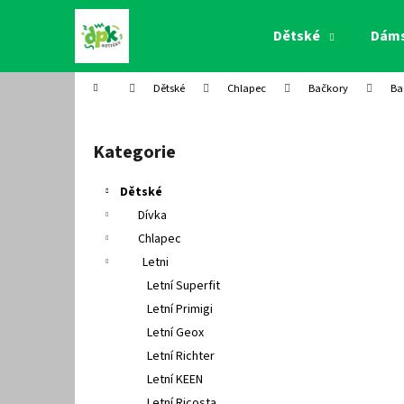
K
Přejít
na
o
Dětské
Dám
obsah
Zpět
Zpět
š
do
do
í
Domů
Dětské
Chlapec
Bačkory
Ba
k
obchodu
obchodu
P
o
Kategorie
Přeskočit
s
kategorie
t
Dětské
r
Dívka
a
Chlapec
n
Letni
n
Letní Superfit
í
Letní Primigi
p
Letní Geox
a
Letní Richter
n
Letní KEEN
e
Letní Ricosta