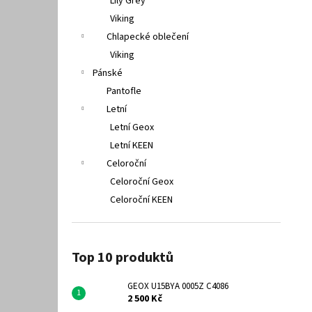
Lily Grey
Viking
Chlapecké oblečení
Viking
Pánské
Pantofle
Letní
Letní Geox
Letní KEEN
Celoroční
Celoroční Geox
Celoroční KEEN
Top 10 produktů
GEOX U15BYA 0005Z C4086
2 500 Kč