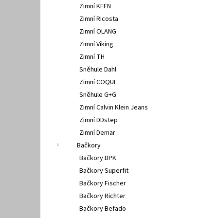
Zimní KEEN
Zimní Ricosta
Zimní OLANG
Zimní Viking
Zimní TH
Sněhule Dahl
Zimní COQUI
Sněhule G+G
Zimní Calvin Klein Jeans
Zimní DDstep
Zimní Demar
Bačkory
Bačkory DPK
Bačkory Superfit
Bačkory Fischer
Bačkory Richter
Bačkory Befado