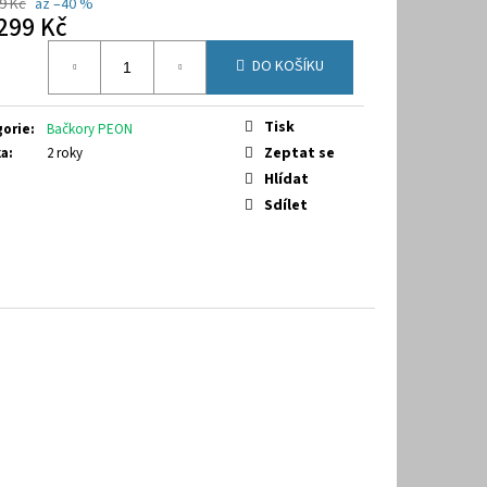
288A
9 Kč
až –40 %
299 Kč
á
DO KOŠÍKU
Tisk
gorie
:
Bačkory PEON
Zeptat se
ka
:
2 roky
Hlídat
Sdílet