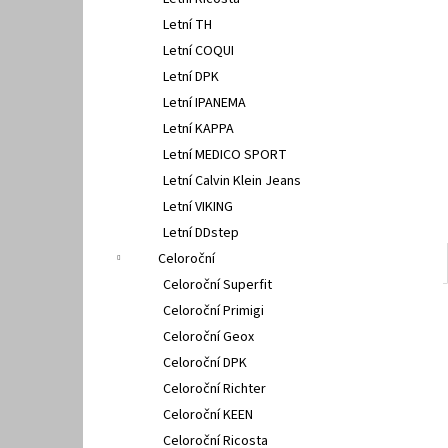
GEOX U15BYA 0005Z C4086
l
Letní TH
2 500 Kč
Letní COQUI
Letní DPK
Letní IPANEMA
Letní KAPPA
Letní MEDICO SPORT
Letní Calvin Klein Jeans
Letní VIKING
Letní DDstep
Celoroční
Celoroční Superfit
Celoroční Primigi
Celoroční Geox
Celoroční DPK
Celoroční Richter
Celoroční KEEN
Celoroční Ricosta