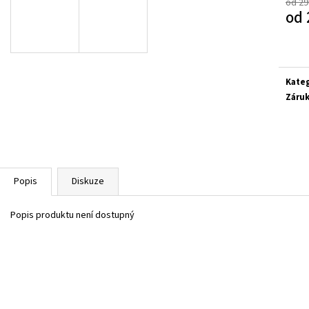
RICOSTA 3501202/340
D.D.STEP H077-61
od 29
od
1 300 Kč
1 090 Kč
Měrn
Původně:
1 580 Kč
Původně:
1 290 Kč
cena:
Kate
Záru
Popis
Diskuze
Popis produktu není dostupný