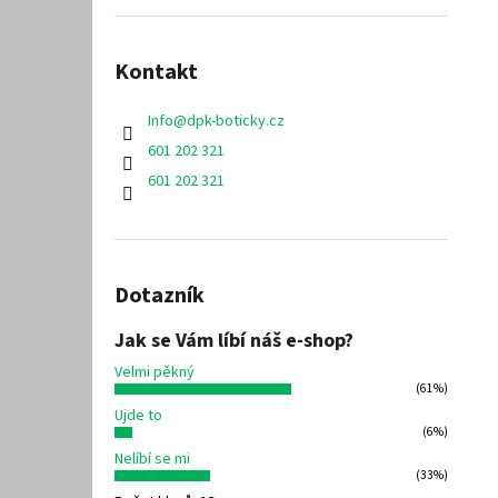
Kontakt
Info
@
dpk-boticky.cz
601 202 321
601 202 321
Dotazník
Jak se Vám líbí náš e-shop?
Velmi pěkný
(61%)
Ujde to
(6%)
Nelíbí se mi
(33%)