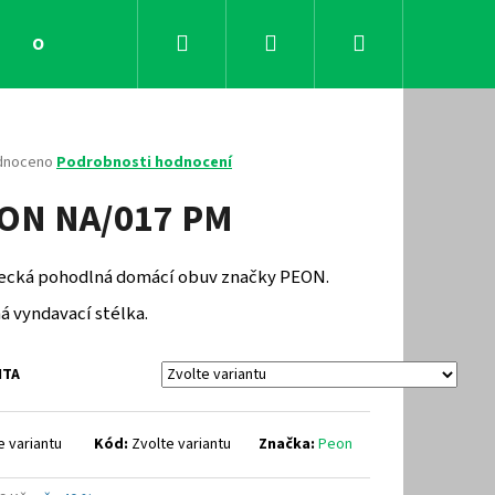
Hledat
Přihlášení
Nákupní
Obchodní podmínky
Kontakty
košík
né
dnoceno
Podrobnosti hodnocení
ení
ON NA/017 PM
tu
ecká pohodlná domácí obuv značky PEON.
ček.
á vyndavací stélka.
NTA
Následující
e variantu
Kód:
Zvolte variantu
Značka:
Peon