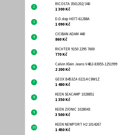
RICOSTA 3501202/340
1 300 Kč
D.D.step H077-61288A
1 090 Kč
CICIBAN ADAM 440
860 Kč
RICHTER 9150 2295 7600
770 Kč
Calvin Klein Jeans V4B2-83055-1251999
2 200 Kč
GEOX B453ZA 02214 C8W1Z
1 480 Kč
KEEN SEACAMP 1028851
1 350 Kč
KEEN ZIONIC 1028043
3 500 Kč
KEEN NEWPORT H2 1014267
1 450 Kč