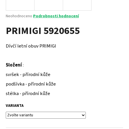
a
j
Průměrné
Neohodnoceno
Podrobnosti hodnocení
í
hodnocení
PRIMIGI 5920655
produktu
t
je
?
0,0
z
Dívčí letní obuv PRIMIGI
5
hvězdiček.
Složení
:
HLEDAT
svršek - přírodní kůže
podšívka - přírodní kůže
D
stélka - přírodní kůže
o
p
VARIANTA
o
r
u