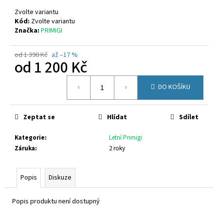
č
u
Zvolte variantu
j
Kód:
Zvolte variantu
Značka:
PRIMIGI
e
m
e
od 1 390 Kč
až –17 %
od
1 200 Kč
Měrná
SUPERFIT
DO KOŠÍKU
cena:
1-
800283-
8570
Zeptat se
Hlídat
Sdílet
660
Kč
Kategorie
:
Letní Primigi
Záruka
:
2 roky
Popis
Diskuze
Popis produktu není dostupný