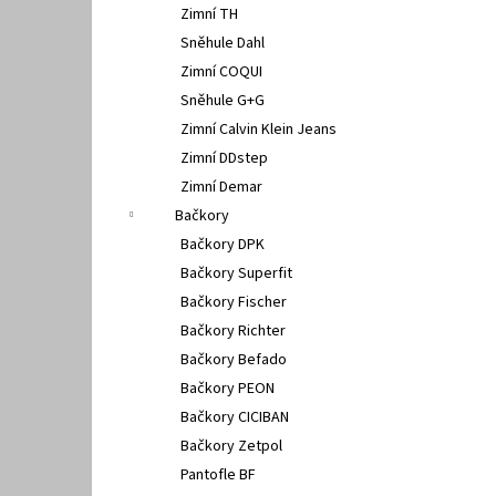
Zimní TH
Sněhule Dahl
Zimní COQUI
Sněhule G+G
Zimní Calvin Klein Jeans
Zimní DDstep
Zimní Demar
Bačkory
Bačkory DPK
Bačkory Superfit
Bačkory Fischer
Bačkory Richter
Bačkory Befado
Bačkory PEON
Bačkory CICIBAN
Bačkory Zetpol
Pantofle BF