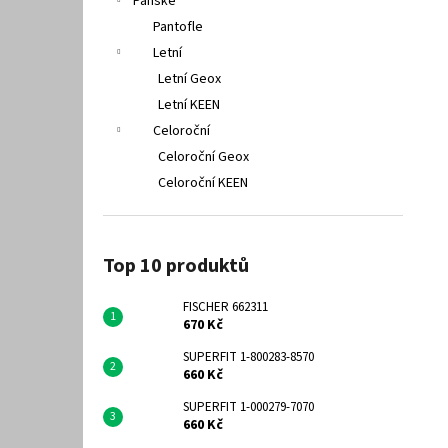
Pánské
Pantofle
Letní
Letní Geox
Letní KEEN
Celoroční
Celoroční Geox
Celoroční KEEN
Top 10 produktů
FISCHER 662311
670 Kč
SUPERFIT 1-800283-8570
660 Kč
SUPERFIT 1-000279-7070
660 Kč