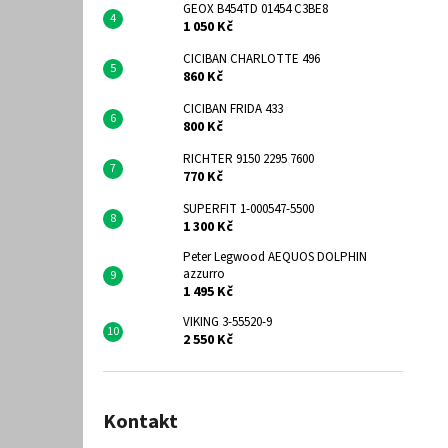
GEOX B454TD 01454 C3BE8
1 050 Kč
CICIBAN CHARLOTTE 496
860 Kč
CICIBAN FRIDA 433
800 Kč
RICHTER 9150 2295 7600
770 Kč
SUPERFIT 1-000547-5500
1 300 Kč
Peter Legwood AEQUOS DOLPHIN
azzurro
1 495 Kč
VIKING 3-55520-9
2 550 Kč
Kontakt