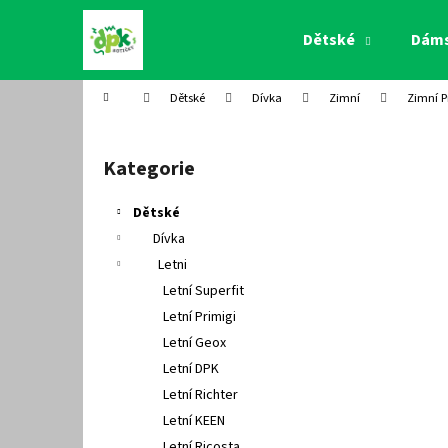
K
Přejít
na
o
Dětské
Dám
obsah
Zpět
Zpět
š
do
do
í
Domů
Dětské
Dívka
Zimní
Zimní P
k
obchodu
obchodu
P
o
Kategorie
Přeskočit
s
kategorie
t
Dětské
r
Dívka
a
Letni
n
Letní Superfit
n
Letní Primigi
í
Letní Geox
p
Letní DPK
a
Letní Richter
n
Letní KEEN
e
Letní Ricosta