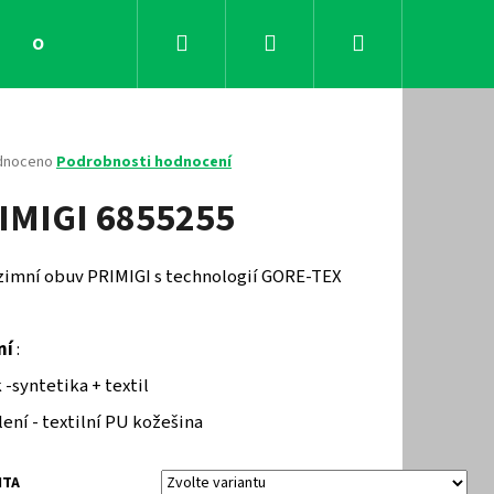
Hledat
Přihlášení
Nákupní
Obchodní podmínky
Kontakty
košík
né
dnoceno
Podrobnosti hodnocení
ení
IMIGI 6855255
tu
 zimní obuv PRIMIGI s technologií GORE-TEX
ček.
ní
:
 -syntetika + textil
ení - textilní PU kožešina
Následující
NTA