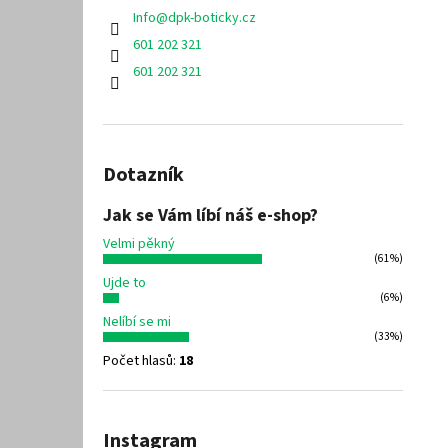
Info
@
dpk-boticky.cz
601 202 321
601 202 321
Dotazník
Jak se Vám líbí náš e-shop?
Velmi pěkný
(61%)
Ujde to
(6%)
Nelíbí se mi
(33%)
Počet hlasů:
18
Instagram