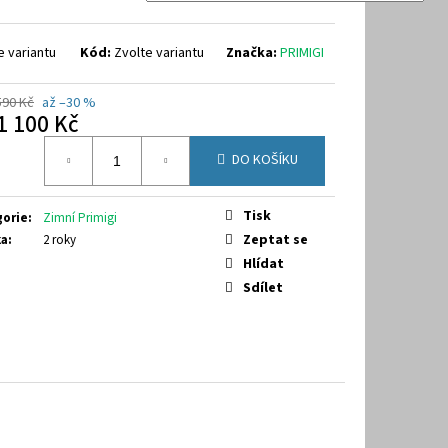
9-7070
e variantu
Kód:
Zvolte variantu
Značka:
PRIMIGI
590 Kč
až –30 %
1 100 Kč
á
DO KOŠÍKU
Tisk
gorie
:
Zimní Primigi
Zeptat se
ka
:
2 roky
Hlídat
Sdílet