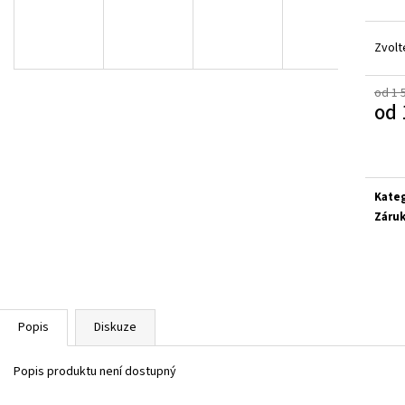
SUPERFIT 1-800283-8570
SUPERFIT 1-00027
660 Kč
660 Kč
Zvolt
od 1 
od
Měrn
cena:
Kate
Záru
Popis
Diskuze
Popis produktu není dostupný