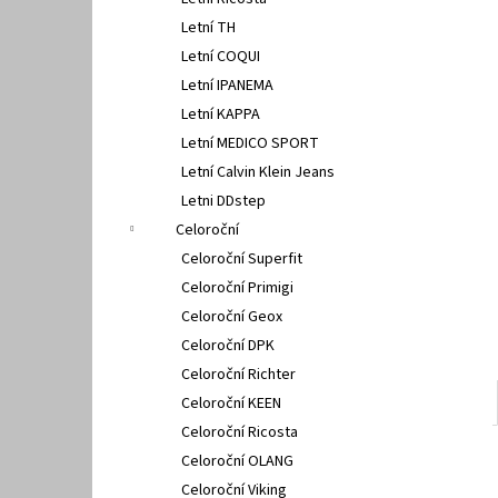
FISCHER 662311
l
Letní TH
670 Kč
Letní COQUI
Letní IPANEMA
Letní KAPPA
Letní MEDICO SPORT
Letní Calvin Klein Jeans
Letni DDstep
Celoroční
Celoroční Superfit
Celoroční Primigi
Celoroční Geox
Celoroční DPK
Celoroční Richter
Celoroční KEEN
Celoroční Ricosta
Celoroční OLANG
Celoroční Viking