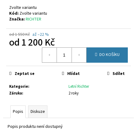
č
u
Zvolte variantu
j
Kód:
Zvolte variantu
Značka:
RICHTER
e
m
e
od 1 550 Kč
až –22 %
od
1 200 Kč
Měrná
FISCHER
DO KOŠÍKU
cena:
662311
670
Kč
Zeptat se
Hlídat
Sdílet
Kategorie
:
Letní Richter
Záruka
:
2 roky
Popis
Diskuze
Popis produktu není dostupný