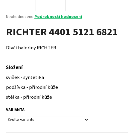
a
j
Průměrné
Neohodnoceno
Podrobnosti hodnocení
í
hodnocení
RICHTER 4401 5121 6821
produktu
t
je
?
0,0
z
Dívčí baleríny RICHTER
5
hvězdiček.
Složení
:
HLEDAT
svršek - syntetika
podšívka - přírodní kůže
D
stélka - přírodní kůže
o
p
VARIANTA
o
r
u