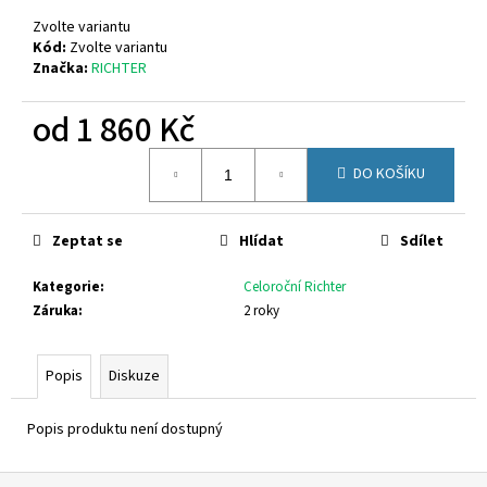
č
u
Zvolte variantu
j
Kód:
Zvolte variantu
Značka:
RICHTER
e
m
od
1 860 Kč
e
Měrná
DO KOŠÍKU
cena:
CALVIN
KLEIN
JEANS
V4B2-
Zeptat se
Hlídat
Sdílet
83055-
1251999
Kategorie
:
Celoroční Richter
2
Záruka
:
2 roky
200
Kč
Původně:
Popis
Diskuze
2
690
Kč
Popis produktu není dostupný
Z