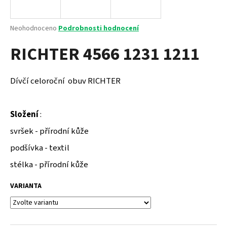
a
j
Průměrné
Neohodnoceno
Podrobnosti hodnocení
í
hodnocení
RICHTER 4566 1231 1211
produktu
t
je
?
0,0
z
Dívčí celoroční obuv RICHTER
5
hvězdiček.
Složení
:
HLEDAT
svršek - přírodní kůže
podšívka - textil
D
stélka - přírodní kůže
o
p
VARIANTA
o
r
u