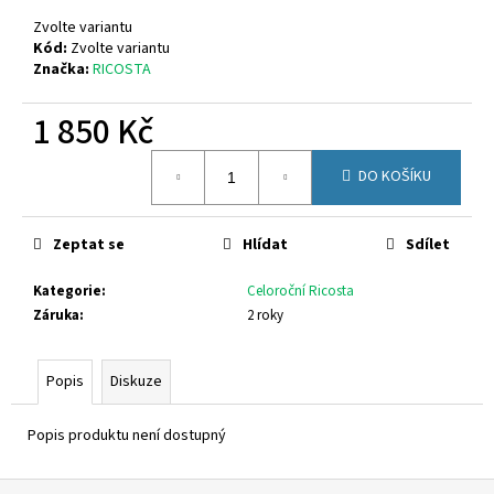
č
u
Zvolte variantu
j
Kód:
Zvolte variantu
Značka:
RICOSTA
e
m
1 850 Kč
e
Měrná
DO KOŠÍKU
cena:
CICIBAN
CROSS
433
Zeptat se
Hlídat
Sdílet
800
Kč
Kategorie
:
Celoroční Ricosta
Záruka
:
2 roky
Popis
Diskuze
Popis produktu není dostupný
Z