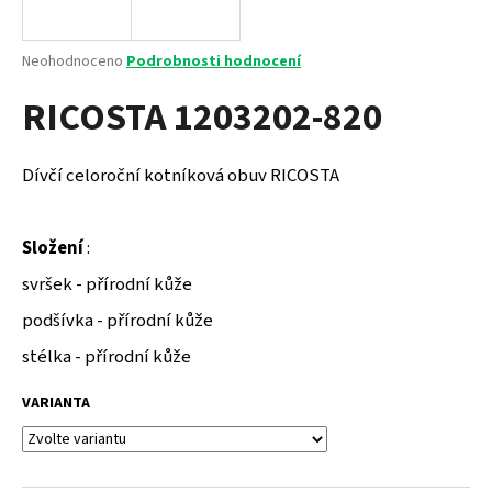
a
j
Průměrné
Neohodnoceno
Podrobnosti hodnocení
í
hodnocení
RICOSTA 1203202-820
produktu
t
je
?
0,0
z
Dívčí celoroční kotníková obuv RICOSTA
5
hvězdiček.
Složení
:
HLEDAT
svršek - přírodní kůže
podšívka - přírodní kůže
D
stélka - přírodní kůže
o
p
VARIANTA
o
r
u