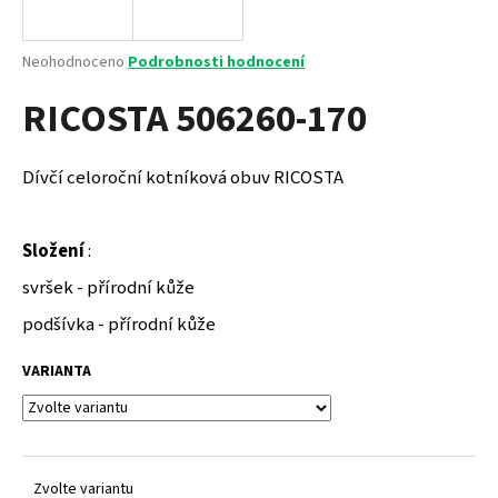
a
j
Průměrné
Neohodnoceno
Podrobnosti hodnocení
í
hodnocení
RICOSTA 506260-170
produktu
t
je
?
0,0
z
Dívčí celoroční kotníková obuv RICOSTA
5
hvězdiček.
Složení
:
HLEDAT
svršek - přírodní kůže
podšívka - přírodní kůže
D
VARIANTA
o
p
o
r
u
Zvolte variantu