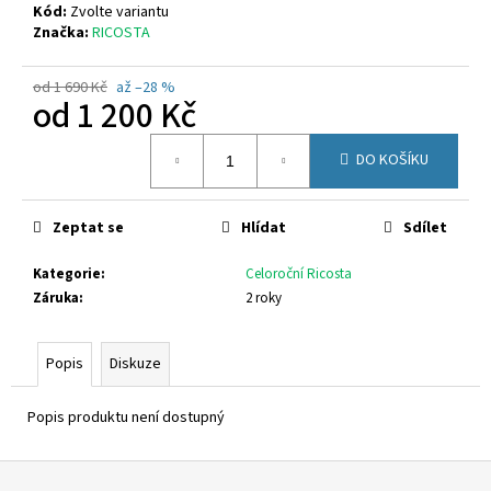
č
Kód:
Zvolte variantu
u
Značka:
RICOSTA
j
e
od 1 690 Kč
až –28 %
m
od
1 200 Kč
e
Měrná
DO KOŠÍKU
cena:
RICOSTA
3501202/340
Zeptat se
Hlídat
Sdílet
1
300
Kč
Kategorie
:
Celoroční Ricosta
Původně:
Záruka
:
2 roky
1
580
Kč
Popis
Diskuze
Popis produktu není dostupný
Z