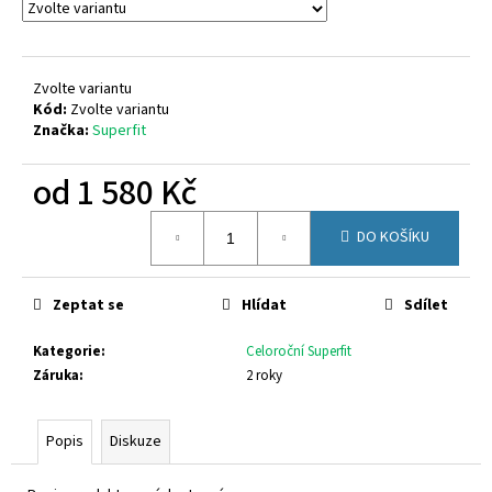
č
u
j
e
Zvolte variantu
m
Kód:
Zvolte variantu
e
Značka:
Superfit
od
1 580 Kč
SUPERFIT
1-
Měrná
609004-
DO KOŠÍKU
cena:
5550
1
580
Zeptat se
Hlídat
Sdílet
Kč
Kategorie
:
Celoroční Superfit
Záruka
:
2 roky
Popis
Diskuze