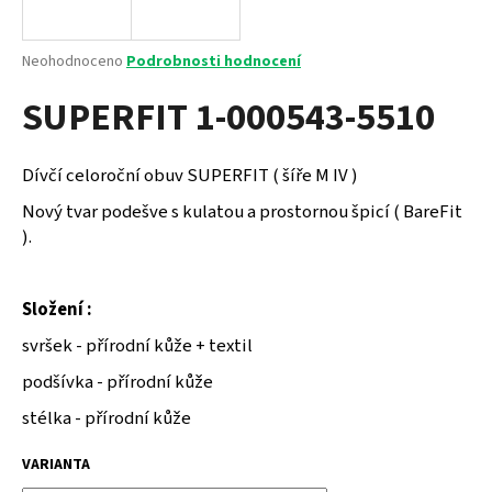
a
j
Průměrné
Neohodnoceno
Podrobnosti hodnocení
í
hodnocení
SUPERFIT 1-000543-5510
produktu
t
je
?
0,0
z
Dívčí celoroční obuv SUPERFIT ( šíře M IV )
5
hvězdiček.
Nový tvar podešve s kulatou a prostornou špicí ( BareFit
).
HLEDAT
Složení :
svršek - přírodní kůže + textil
D
o
podšívka - přírodní kůže
p
stélka - přírodní kůže
o
r
VARIANTA
u