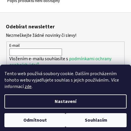
Popis produktu není dostupný
Z
á
Odebírat newsletter
p
Nezmeškejte žádné novinky či slevy!
a
t
E-mail
í
Vložením e-mailu souhlasíte s
podmínkami ochrany
osobních údajů
Tento web používá soubory cookie. Dalším procházením
PŘIHLÁSIT SE
tohoto webu vyjadřujete souhlas s jejich používáním.. Více
informací
zde
.
Nastavení
Vytvořil Shoptet
Copyright 2026
DPK - botičky
. Všechna práva vyhrazena.
Upravit
Odmítnout
Souhlasím
nastavení cookies